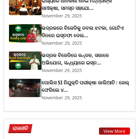
ରାଜ୍ୟରେ ଧାନକିଣା ନେଇ ମନ୍ତ୍ରୀଙ୍କ
ସମୀକ୍ଷା, ସମସ୍ତ ସହଯୋ...
November 29, 2025
ଭଦ୍ରକରେ ବିଜେଡିକୁ ଡବଲ ଝଟକା, ଗୋଟିଏ
ଦିନରେ ଇସ୍ତଫା ଦେଲ...
November 29, 2025
ଭଦ୍ରକ ବିଜେଡିରେ କନ୍ଦଳ, ସକାଳେ
ଅଭିଯୋଗ, ସନ୍ଧ୍ୟାରେ ଇସ୍ତ...
November 29, 2025
ପୋଲିସ SI ନିଯୁକ୍ତି ପରୀକ୍ଷା ଜାଲିଆତି : ଜେଲ୍
ଫେରିଲେ ୪...
November 29, 2025
ରାଜନୀତି
View More