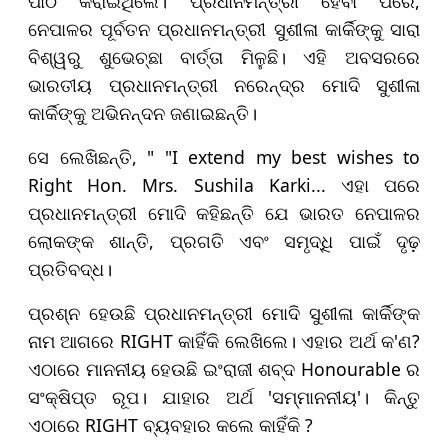
ପାଠ କରାଇଥିଲେ। ପ୍ରଧାନମନ୍ତ୍ରୀ ହେବା ପରେ,
ନେପାଳର ପୂର୍ବତନ ପ୍ରଧାନମନ୍ତ୍ରୀ ସୁଶୀଳା କାର୍କିଙ୍କୁ ସାରା
ବିଶ୍ୱରୁ ଶୁଭେଚ୍ଛା ବାର୍ତ୍ତା ମିଳୁଛି। ଏହି ଅବସରରେ
ଭାରତୀୟ ପ୍ରଧାନମନ୍ତ୍ରୀ ନରେନ୍ଦ୍ର ମୋଦି ସୁଶୀଳା
କାର୍କିଙ୍କୁ ଅଭିନନ୍ଦନ ଜଣାଇଛନ୍ତି।
ସେ ଲେଖିଛନ୍ତି, " "I extend my best wishes to
Right Hon. Mrs. Sushila Karki... ଏହା ପରେ
ପ୍ରଧାନମନ୍ତ୍ରୀ ମୋଦି କହିଛନ୍ତି ଯେ ଭାରତ ନେପାଳର
ଲୋକଙ୍କ ଶାନ୍ତି, ପ୍ରଗତି ଏବଂ ସମୃଦ୍ଧି ପାଇଁ ଦୃଢ଼
ପ୍ରତିବଦ୍ଧ।
ପ୍ରଶ୍ନ ହେଉଛି ପ୍ରଧାନମନ୍ତ୍ରୀ ମୋଦି ସୁଶୀଳା କାର୍କିଙ୍କ
ନାମ ଆଗରେ RIGHT କାହିଁକି ଲେଖିଲେ। ଏହାର ଅର୍ଥ କ'ଣ?
ଏଠାରେ ମାନନୀୟ ହେଉଛି ଇଂରାଜୀ ଶବ୍ଦ Honourable ର
ସଂକ୍ଷିପ୍ତ ରୂପ। ଯାହାର ଅର୍ଥ 'ସମ୍ମାନନୀୟ'। କିନ୍ତୁ
ଏଠାରେ RIGHT ବ୍ୟବହାର କଲେ କାହିଁକି ?