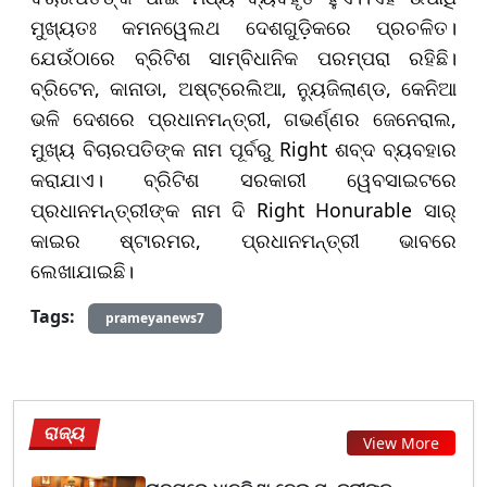
ମୁଖ୍ୟତଃ କମନୱେଲଥ ଦେଶଗୁଡ଼ିକରେ ପ୍ରଚଳିତ।
ଯେଉଁଠାରେ ବ୍ରିଟିଶ ସାମ୍ବିଧାନିକ ପରମ୍ପରା ରହିଛି।
ବ୍ରିଟେନ, କାନାଡା, ଅଷ୍ଟ୍ରେଲିଆ, ନ୍ୟୁଜିଲାଣ୍ଡ, କେନିଆ
ଭଳି ଦେଶରେ ପ୍ରଧାନମନ୍ତ୍ରୀ, ଗଭର୍ଣ୍ଣର ଜେନେରାଲ,
ମୁଖ୍ୟ ବିଚାରପତିଙ୍କ ନାମ ପୂର୍ବରୁ Right ଶବ୍ଦ ବ୍ୟବହାର
କରାଯାଏ। ବ୍ରିଟିଶ ସରକାରୀ ୱେବସାଇଟରେ
ପ୍ରଧାନମନ୍ତ୍ରୀଙ୍କ ନାମ ଦି Right Honurable ସାର୍
କାଇର ଷ୍ଟାରମର, ପ୍ରଧାନମନ୍ତ୍ରୀ ଭାବରେ
ଲେଖାଯାଇଛି।
Tags:
prameyanews7
ରାଜ୍ୟ
View More