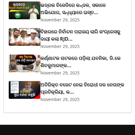
ଭଦ୍ରକ ବିଜେଡିରେ କନ୍ଦଳ, ସକାଳେ
ଅଭିଯୋଗ, ସନ୍ଧ୍ୟାରେ ଇସ୍ତ...
November 29, 2025
ବିହାରରେ ନିର୍ବାଚନ ପରାଜୟ ଲାଗି କଂଗ୍ରେସକୁ
ଦାୟୀ କଲା RJD...
November 29, 2025
କର୍ଣ୍ଣାଟକ ନାଟକରେ ପଡ଼ିଲା ଯବନିକା, ଡି.କେ
ଶିବକୁମାରଙ୍କ...
November 29, 2025
ଅତିରିକ୍ତ ବଜେଟ ନେଇ ବିରୋଧୀ ଦଳ ନେତାଙ୍କ
ପ୍ରତିକ୍ରିୟା, କ...
November 29, 2025