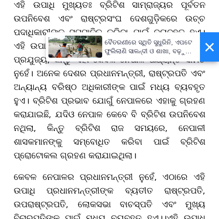
ଏହି ଉପାଧି ମୁଖ୍ୟତଃ ବ୍ରିଟିଶ ସାମ୍ରାଜ୍ୟର ପୂର୍ବତନ
ଉପନିବେଶ ଏବଂ ରାଷ୍ଟ୍ରସଂଘ ଦେଶଗୁଡ଼ିକରେ ଉଚ୍ଚ
ପଦାଧିକାରୀଙ୍କୁ ସମ୍ମାନିତ କରିବା ପାଇଁ ବ୍ୟବହୃତ ହୁଏ।
×
ବୈତରଣୀରେ ସ୍ଥିତି ସୁଧୁରିନି, ଏପଟେ
ଏହି ଉପାଧି ନେପାଳର ପ୍ରଧାନମନ୍ତ୍ରୀଙ୍କ ପାଇଁ ମଧ୍ୟ
ଫୁଲିଲାଣି ସାଳନ୍ଦୀ ଓ ଶାଖା, ବଢ଼ୁଛି
ପ୍ରଯୁଜ୍ୟ, କିନ୍ତୁ ଏହା କେବଳ ନେପାଳ ପର୍ଯ୍ୟନ୍ତ ସୀମିତ
ବନ୍ୟା ଭୟ
ନୁହେଁ। ଅନେକ ଦେଶର ପ୍ରଧାନମନ୍ତ୍ରୀ, ରାଷ୍ଟ୍ରପତି ଏବଂ
ଅନ୍ୟାନ୍ୟ ବରିଷ୍ଠ ଅଧିକାରୀଙ୍କ ପାଇଁ ମଧ୍ୟ ବ୍ୟବହୃତ
ହୁଏ। ବ୍ରିଟିଶ ପ୍ରଭାବ ଯୋଗୁଁ ନେପାଳରେ ଏହାକୁ ଗ୍ରହଣ
କରାଯାଇଛି, ଯଦିଓ ନେପାଳ କେବେ ବି ବ୍ରିଟିଶ ଉପନିବେଶ
ନଥିଲା, କିନ୍ତୁ ବ୍ରିଟିଶ ରାଜ ସମୟରେ, ନେପାଳୀ
ଶାସକମାନଙ୍କୁ ସମ୍ବୋଧିତ କରିବା ପାଇଁ ବ୍ରିଟିଶ
ପ୍ରୋଟୋକଲ ଗ୍ରହଣ କରାଯାଇଥିଲା।
କେବଳ ନେପାଳର ପ୍ରଧାନମନ୍ତ୍ରୀ ନୁହେଁ, ଏଠାରେ ଏହି
ଉପାଧି ପ୍ରଧାନମନ୍ତ୍ରୀଙ୍କ ବ୍ୟତୀତ ରାଷ୍ଟ୍ରପତି,
ଉପରାଷ୍ଟ୍ରପତି, ଲୋକସଭା ବାଚସ୍ପତି ଏବଂ ମୁଖ୍ୟ
ବିଚାରପତିଙ୍କ ପାଇଁ ମଧ୍ୟ ବ୍ୟବହୃତ ହୁଏ।।ଏହି ଉପାଧି