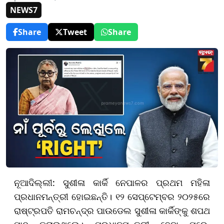
NEWS7
Share
Tweet
Share
ନୂଆଦିଲ୍ଲୀ: ସୁଶୀଳା କାର୍କି ନେପାଳର ପ୍ରଥମ ମହିଳା
ପ୍ରଧାନମନ୍ତ୍ରୀ ହୋଇଛନ୍ତି। ୧୨ ସେପ୍ଟେମ୍ବର ୨୦୨୫ରେ
ରାଷ୍ଟ୍ରପତି ରାମଚନ୍ଦ୍ର ପାଉଡେଲ ସୁଶୀଳା କାର୍କିଙ୍କୁ ଶପଥ