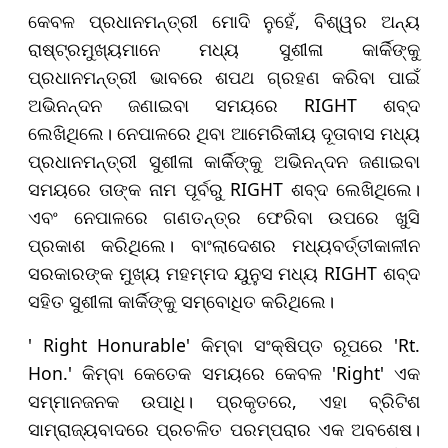
କେବଳ ପ୍ରଧାନମନ୍ତ୍ରୀ ମୋଦି ନୁହେଁ, ବିଶ୍ୱର ଅନ୍ୟ
ରାଷ୍ଟ୍ରମୁଖ୍ୟମାନେ ମଧ୍ୟ ସୁଶୀଳା କାର୍କିଙ୍କୁ
ପ୍ରଧାନମନ୍ତ୍ରୀ ଭାବରେ ଶପଥ ଗ୍ରହଣ କରିବା ପାଇଁ
ଅଭିନନ୍ଦନ ଜଣାଇବା ସମୟରେ RIGHT ଶବ୍ଦ
ଲେଖିଥିଲେ। ନେପାଳରେ ଥିବା ଆମେରିକୀୟ ଦୂତାବାସ ମଧ୍ୟ
ପ୍ରଧାନମନ୍ତ୍ରୀ ସୁଶୀଳା କାର୍କିଙ୍କୁ ଅଭିନନ୍ଦନ ଜଣାଇବା
ସମୟରେ ତାଙ୍କ ନାମ ପୂର୍ବରୁ RIGHT ଶବ୍ଦ ଲେଖିଥିଲେ।
ଏବଂ ନେପାଳରେ ଗଣତନ୍ତ୍ର ଫେରିବା ଉପରେ ଖୁସି
ପ୍ରକାଶ କରିଥିଲେ। ବାଂଲାଦେଶର ମଧ୍ୟବର୍ତ୍ତୀକାଳୀନ
ସରକାରଙ୍କ ମୁଖ୍ୟ ମହମ୍ମଦ ୟୁନୁସ ମଧ୍ୟ RIGHT ଶବ୍ଦ
ସହିତ ସୁଶୀଳା କାର୍କିଙ୍କୁ ସମ୍ବୋଧିତ କରିଥିଲେ।
' Right Honurable' କିମ୍ବା ସଂକ୍ଷିପ୍ତ ରୂପରେ 'Rt.
Hon.' କିମ୍ବା କେତେକ ସମୟରେ କେବଳ 'Right' ଏକ
ସମ୍ମାନଜନକ ଉପାଧି। ପ୍ରକୃତରେ, ଏହା ବ୍ରିଟିଶ
ସାମ୍ରାଜ୍ୟବାଦରେ ପ୍ରଚଳିତ ପରମ୍ପରାର ଏକ ଅବଶେଷ।