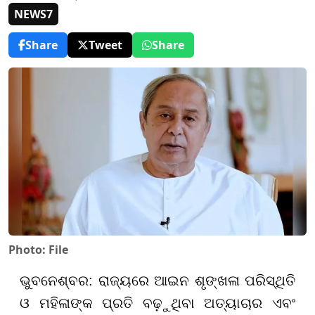
NEWS7
Share
Tweet
Share
Photo: File
ଭୁବନେଶ୍ବର: ରାଜ୍ୟରେ ଆଇନ ଶୃଙ୍ଖଳା ପରିସ୍ଥିତି
ଓ ମହିଳାଙ୍କ ପ୍ରତି ବଢ଼ୁଥିବା ଅତ୍ୟାଚାର ଏବଂ