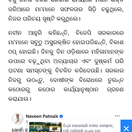
ଜରିଆରେ ମା'ମାନେ ସଫଳତାର ସିଡ଼ି ଚଢୁଥିଲେ,
ନିଜର ପରିଚୟ ସୃଷ୍ଟି କରୁଥିଲେ।
ନବୀନ ଆହୁରି କହିଛନ୍ତି, ବିଜେପି ସରକାରରେ
ମା'ମାନେ ସବୁଠୁ ଅସୁରକ୍ଷିତ ହୋଇପଡିଛନ୍ତି, ବିକାଶ
ଠପ୍ ହୋଇଛି। ଦିନକୁ ଦିନ ଓଡ଼ିଶାରେ ମହିଳାମାନଙ୍କ
ଉପରେ ବଢ଼ୁଥିବା ଅତ୍ୟାଚାର ଏବଂ ଦୁଷ୍କର୍ମ ପରି
ଘଟଣା ସମସ୍ତଙ୍କୁ ବିଚଳିତ କରିଦେଉଛି। ସରକାର
ନିଦରୁ ଉଠନ୍ତୁ, ଦୋଷୀଙ୍କ ବିରୋଧରେ ତୁରନ୍ତ
କଠୋରରୁ କଠୋର କାର୍ଯ୍ୟାନୁଷ୍ଠାନ ଗ୍ରହଣ
କରାଯାଉ।
×
ଚିନ୍ତା ବଢାଇଲାଣି ନଦୀର ଜଳସ୍ତର,
ପୁଣି ଘାରିଲାଣି ବନ୍ୟା ଡ଼ର...