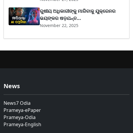
ରୁଷୀୟ ଅଧିକାରୀଙ୍କୁ ମାରିବାକୁ ୟୁକ୍ରେନର
ଭୟଙ୍କର ଷଡ଼ଯନ୍ତ...
November 22, 2025
News
News7 Odia
Prameya-ePaper
Prameya-Odia
Prameya-English