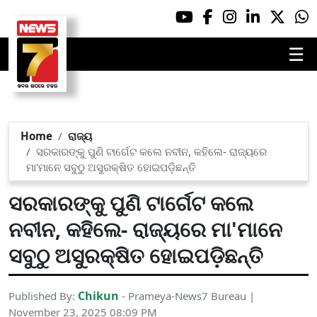
☰
Home
ରାଜ୍ୟ
ସରକାରଙ୍କୁ ପୁଣି ଟାର୍ଗେଟ କଲେ ନବୀନ, କହିଲେ- ରାଜ୍ୟରେ
ମା'ମାନେ ସବୁଠୁ ଅସୁରକ୍ଷିତ ହୋଇପଡ଼ିଛନ୍ତି
ସରକାରଙ୍କୁ ପୁଣି ଟାର୍ଗେଟ କଲେ
ନବୀନ, କହିଲେ- ରାଜ୍ୟରେ ମା'ମାନେ
ସବୁଠୁ ଅସୁରକ୍ଷିତ ହୋଇପଡ଼ିଛନ୍ତି
Chikun
Published By:
- Prameya-News7 Bureau |
November 23, 2025 08:09 PM