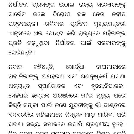
ନିର୍ଯାତନା ପ୍ରସଙ୍ଗ ଉଠାଇ ରାଜ୍ୟ ସରକାରଙ୍କୁ
ଟାର୍ଗେଟ କଲେ ବିରୋଧୀ ଦଳ ନେତା ନବୀନ
ପଟ୍ଟନାୟକ। ରବିବାର ପୂର୍ବତନ ମୁଖ୍ୟମନ୍ତ୍ରୀ
‘ଏକ୍ସ’ରେ ଏକ ପୋଷ୍ଟ କରି ରାଜ୍ୟରେ ମହିଳାଙ୍କ
ପ୍ରତି ବଢ଼ୁଥିବା ନିର୍ଯାତନା ପାଇଁ ସରକାରଙ୍କୁ
ଘେରିଛନ୍ତି।
ନବୀନ କହିଛନ୍ତି, ଖୋର୍ଦ୍ଧା ବାଘମାରୀରେ
ନାବାଳିକାଙ୍କୁ ଅପହରଣ ଏବଂ ଗଣଦୁଷ୍କର୍ମ ଘଟଣା
ଅତ୍ୟନ୍ତ ସ୍ପର୍ଶକାତର ଏବଂ ହୃଦୟବିଦାରକ।
ସେହିପରି ଭଦ୍ରକ ଅରଞ୍ଜିରେ ମା’ର ମୃତ୍ୟୁ ପରେ
କିସ୍ତି ଟଙ୍କା ପାଇଁ ଜଣେ ଯୁବତୀଙ୍କୁ ଗାଁ ଦାଣ୍ଡରେ
ଏସଏଚଜିର ମହିଳାମାନେ ନିସ୍ତୁକ ମାଡ଼ ମାରିବା ପରି
ଘଟଣା ସଭ୍ୟ ସମାଜରେ କଦାପି ଗ୍ରହଣୀୟ ନୁହେଁ।
ବିଜୁ ଜନତା ଦଳର ସରକାର ସମୟରେ ମିଶନ ଶକ୍ତି