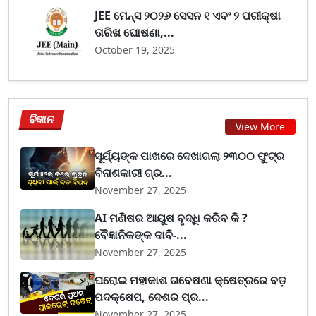
JEE ମେନ୍ସ ୨୦୨୬ ସେସନ ୧ ଏବଂ ୨ ପରୀକ୍ଷା
ତାରିଖ ଘୋଷଣା,...
October 19, 2025
ବିଜ୍ଞାନ
View More
ସୂର୍ଯ୍ୟଙ୍କ ପାଖରେ ଦେଖାଗଲା ୨୩୦୦ ଫୁଟ୍‌ର
ବିନାଶକାରୀ ଗ୍ର...
November 27, 2025
AI ମଣିଷର ଆୟୁଷ ବୃଦ୍ଧି କରିବ କି ?
ବୈଜ୍ଞାନିକଙ୍କ ଦାବି-...
November 27, 2025
ଘରୋଇ ମହାକାଶ ଗବେଷଣା କ୍ଷେତ୍ରରେ ବଡ଼
ପଦକ୍ଷେପ, ଦେଶର ପ୍ର...
November 27, 2025