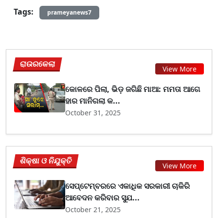
Tags:
prameyanews7
ରାଉରକେଲା
View More
କୋଳରେ ପିଲା, ଭିଡ଼ ଜଗିଛି ମାଆ: ମମତା ଆଗେ
ହାର ମାନିଗଲା କ...
October 31, 2025
ଶିକ୍ଷା ଓ ନିଯୁକ୍ତି
View More
ସେପ୍ଟେମ୍ବରରେ ଏକାଧିକ ସରକାରୀ ଚାକିରି
ଆବେଦନ କରିବାର ସୁଯ...
October 21, 2025