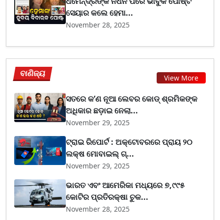
ଧର୍ମେନ୍ଦ୍ରଙ୍କ ନିଧନ ପରେ ଭାବୁକ ପୋଷ୍ଟ
ସେୟାର କଲେ ହେମା...
November 28, 2025
ବାଣିଜ୍ୟ
View More
ସତରେ କ’ଣ ନୂଆ ଲେବର କୋଡ୍‌ ଶ୍ରମିକଙ୍କ
ଅଧିକାର ଛଡ଼ାଇ ନେଲା...
November 29, 2025
ଟ୍ରାଇ ରିପୋର୍ଟ : ଅକ୍ଟୋବରରେ ପ୍ରାୟ ୨୦
ଲକ୍ଷ ମୋବାଇଲ୍ ଗ୍...
November 29, 2025
ଭାରତ ଏବଂ ଆମେରିକା ମଧ୍ୟରେ ୭,୯୯୫
କୋଟିର ପ୍ରତିରକ୍ଷା ଚୁକ...
November 28, 2025