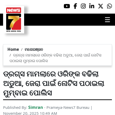
☰
Home
ମନୋରଞ୍ଜନ
ଡ୍ରଗ୍ସ ମାମଲାରେ ଓରିଙ୍କ ବଢିଲା ଅଡୁଆ, ଜେରା ପାଇଁ ନୋଟିସ
ପଠାଇଲା ମୁମ୍ବାଇ ପୋଲିସ
ଡ୍ରଗ୍ସ ମାମଲାରେ ଓରିଙ୍କ ବଢିଲା
ଅଡୁଆ, ଜେରା ପାଇଁ ନୋଟିସ ପଠାଇଲା
ମୁମ୍ବାଇ ପୋଲିସ
Simran
Published By:
- Prameya-News7 Bureau |
November 20, 2025 10:49 AM