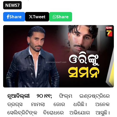
NEWS7
Share
Tweet
Share
ନୂଆଦିଲ୍ଲୀ ୨୦।୧୧;
ଫିଲ୍ମ ଇଣ୍ଡଷ୍ଟ୍ରିରେ
ଡ୍ରଗ୍ସ ମାମଲା ଜୋର ଧରିଛି। ଅନେକ
ସେଲିବ୍ରିଟିଙ୍କ ବିରୋଧରେ ଅଭିଯୋଗ ଆସୁଛି।