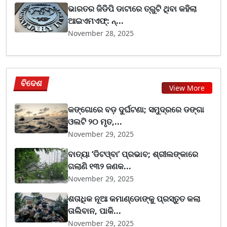
ଭାରତର ଜିଡିପି ଡାଟାରେ ତ୍ରୁଟି ଥିବା କହିଲା
ଆଇଏମଏଫ୍‌: ନ୍...
November 28, 2025
ବିଦେଶ
View More
କଙ୍ଗୋରେ ବଡ଼ ଦୁର୍ଘଟଣା; ସମୁଦ୍ରରେ ଡଙ୍ଗା
ଓଲଟି ୨୦ ମୃତ,...
November 29, 2025
ବାତ୍ୟା ‘ଡିଟଓ୍ବା’ ପ୍ରଭାବ; ଶ୍ରୀଲଙ୍କାରେ
ଗଲାଣି ୧୩୨ ଜଣକ...
November 29, 2025
ଶତାଧିକ ନୂଆ କମାଣ୍ଡୋଙ୍କୁ ପ୍ରସ୍ତୁତ କଲା
ତାଲିବାନ, ପାକି...
November 29, 2025