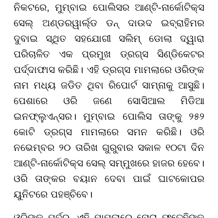
ନିକଟରେ, ମୁମ୍ବାଇ ପୋଲିସର ଆଣ୍ଟି-ନାର୍କୋଟିକ୍ସ
ସେଲ୍ ଅଣ୍ଡରୱାର୍ଲ୍ଡ ଡନ୍ ଦାଉଦ ଇବ୍ରାହିମର
ଦୁବାଇ ସ୍ଥିତ ସହଯୋଗୀ ସଲିମ୍ ଡୋଲା ଦ୍ୱାରା
ପରିଚାଳିତ ଏକ ପ୍ରମୁଖ ଡ୍ରଗ୍ସ ସିଣ୍ଡିକେଟର
ପର୍ଦ୍ଦାଫାସ କରିଛି। ଏହି ଡ୍ରଗ୍ସ ମାମଲାରେ ଓରିଙ୍କ
ନାମ ମଧ୍ୟ ଜଡିତ ଥିବା ରିପୋର୍ଟ ସାମ୍ନାକୁ ଆସୁଛି।
ପେଶାରେ ଓରି ଜଣେ ସୋସିଆଲ ମିଡିଆ
ଇନଫ୍ଲୁଏନ୍ସର। ମୁମ୍ବାଇ ପୋଲିସ ତାଙ୍କୁ ୨୫୨
କୋଟି ଡ୍ରଗ୍ସ ମାମଲାରେ ସମନ କରିଛି। ଓରି
ନଭେମ୍ବର ୨୦ ତାରିଖ ଗୁରୁବାର ସକାଳ ୧୦ଟା ଦିନ
ଆଣ୍ଟି-ନାର୍କୋଟିକ୍ସ ସେଲ୍ ସମ୍ମୁଖରେ ହାଜର ହେବେ।
ଓରି ତାଙ୍କର ବୟାନ ଦେବା ପାଇଁ ଘାଟକୋପର
ୟୁନିଟରେ ପହଞ୍ଚିବେ।
ଓରିଙ୍କ ପୂର୍ବରୁ, ଏହି ମାମଲାରେ ନୋରା ଫତେହିଙ୍କ