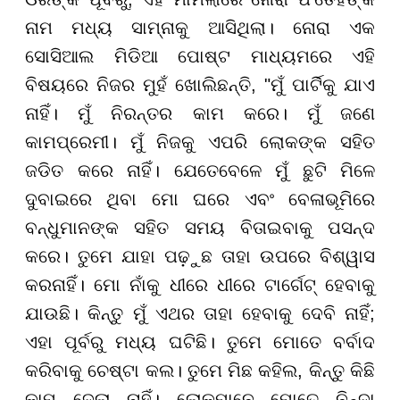
ନାମ ମଧ୍ୟ ସାମ୍ନାକୁ ଆସିଥିଲା। ନୋରା ଏକ
ସୋସିଆଲ ମିଡିଆ ପୋଷ୍ଟ ମାଧ୍ୟମରେ ଏହି
ବିଷୟରେ ନିଜର ମୁହଁ ଖୋଲିଛନ୍ତି, "ମୁଁ ପାର୍ଟିକୁ ଯାଏ
ନାହିଁ। ମୁଁ ନିରନ୍ତର କାମ କରେ। ମୁଁ ଜଣେ
କାମପ୍ରେମୀ। ମୁଁ ନିଜକୁ ଏପରି ଲୋକଙ୍କ ସହିତ
ଜଡିତ କରେ ନାହିଁ। ଯେତେବେଳେ ମୁଁ ଛୁଟି ମିଳେ
ଦୁବାଇରେ ଥିବା ମୋ ଘରେ ଏବଂ ବେଳାଭୂମିରେ
ବନ୍ଧୁମାନଙ୍କ ସହିତ ସମୟ ବିତାଇବାକୁ ପସନ୍ଦ
କରେ। ତୁମେ ଯାହା ପଢ଼ୁଛ ତାହା ଉପରେ ବିଶ୍ୱାସ
କରନାହିଁ। ମୋ ନାଁକୁ ଧୀରେ ଧୀରେ ଟାର୍ଗେଟ୍ ହେବାକୁ
ଯାଉଛି। କିନ୍ତୁ ମୁଁ ଏଥର ତାହା ହେବାକୁ ଦେବି ନାହିଁ;
ଏହା ପୂର୍ବରୁ ମଧ୍ୟ ଘଟିଛି। ତୁମେ ମୋତେ ବର୍ବାଦ
କରିବାକୁ ଚେଷ୍ଟା କଲ। ତୁମେ ମିଛ କହିଲ, କିନ୍ତୁ କିଛି
କାମ ଦେଲା ନାହିଁ। ଲୋକମାନେ ମୋତେ ନିନ୍ଦା