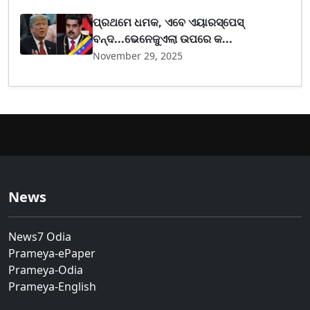
ପ୍ରଥମେ ଧମକ, ଏବେ ଏୟାରସ୍ପେସ୍
ବନ୍ଦ...ଭେନେଜୁଏଲା ଉପରେ କ...
November 29, 2025
News
News7 Odia
Prameya-ePaper
Prameya-Odia
Prameya-English