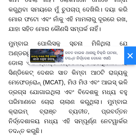
କରୁଥିବା ସମୟରେ ମୁଁ ଚୁପଚାପ୍ ଦେଖିଲି। ଦୟା କରି
ମୋର ଫଟୋ ଏବଂ ନାଁକୁ ଏହି ମାମଲାରୁ ଦୂରରେ ରଖ,
ଯାହା ସହିତ ମୋର କୌଣସି ସମ୍ପର୍କ ନାହିଁ।
ମୁମ୍ବାଇ ପୋଲିସକୁ ସୂଚନା ମିଳିଥିଲା ଯେ
×
ଅଣ୍ଡରୱାର୍ଲ୍ଡ ଡନ୍ ଦାଉଦ ଇବ୍ରାହିମର ବନ୍ଧୁ ସଲିମ୍
ଜବତ ବାଇକ ଥାନାରୁ ବିକ୍ରି ଘଟଣା,
ତଦନ୍ତ ନିର୍ଦ୍ଦେଶ ଦେଲେ ଏସପି
ଡୋଲା ଏକ ଡ୍ରଗ୍ସ ସିଣ୍ଡିକେଟ୍ ଚଲାଉଥିଲେ। ଏହି
ସିଣ୍ଡିକେଟ୍ ଦେଶର ସାତ କିମ୍ବା ଆଠଟି ରାଜ୍ୟକୁ
ମେଫେଡ୍ରୋନ୍ (MCAT), ମିଓ ମିଓ ଏବଂ ଆଇସ୍ ଭଳି
ଡ୍ରଗ୍ସ ଯୋଗାଇଥିଲା ଏବଂ ବିଦେଶକୁ ମଧ୍ୟ ବହୁ
ପରିମାଣରେ ଚୋରା ଚାଲାଣ କରୁଥିଲା। ମୁମ୍ବାଇ
କ୍ରାଇମ୍ ବ୍ରାଞ୍ଚ ବ୍ୟତୀତ, ପ୍ରବର୍ତ୍ତନ
ନିର୍ଦ୍ଦେଶାଳୟ ମଧ୍ୟ ଏହି ସମ୍ପୂର୍ଣ୍ଣ ନେଟୱାର୍କର
ତଦନ୍ତ କରୁଛି।