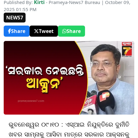
Kirti
Published By:
- Prameya-News7 Bureau | October 09,
2025 01:55 PM
NEWS7
Share
Tweet
Share
ଭୁବନେଶ୍ୱର ୦୯।୧୦ : ଏସ୍‌ଆଇ ନିଯୁକ୍ତିରେ ଦୁର୍ନୀତି
ଖବର ସାମ୍ନାକୁ ଆସିବା ମାତ୍ରେ ସରକାର ଆକ୍ସନକୁ