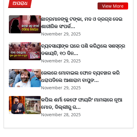
ଅପରାଧ
View More
ଛାତ୍ରମାନଙ୍କୁ ଟଙ୍କା, ମଦ ଓ ଡ୍ରଗ୍ସ ଦେଇ
ଶାରୀରିକ ସଂପର୍କ...
November 29, 2025
ବ୍ୟବସାୟୀଙ୍କ ଘରେ ପଶି କରିଥିଲେ ସଶସ୍ତ୍ର
ଡକାୟତି, ୧୦ ଦିନ...
November 29, 2025
ଜେଲରେ ମୋବାଇଲ ଫୋନ ବ୍ୟବହାର କରି
ଧରାପଡିଲେ ଆଶାରାମ ବାପୁଙ...
November 29, 2025
କପିଲ ଶର୍ମା କେଫେ ଫାୟରିଂ ମାମଲାରେ ନୂଆ
ମୋଡ, ଦିଲ୍ଲୀରୁ ଗ...
November 28, 2025