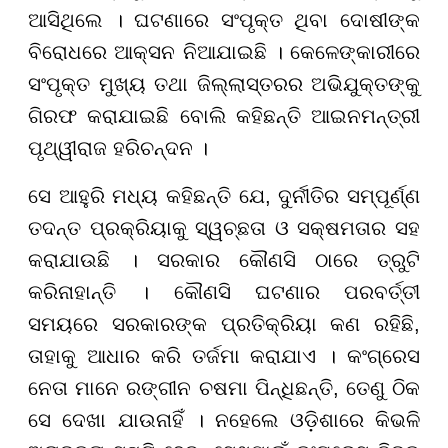
ଆସିଥିଲେ । ଘଟଣାରେ ସଂପୃକ୍ତ ଥିବା ଦୋଷୀଙ୍କ
ବିରୋଧରେ ଆକ୍ସନ ନିଆଯାଇଛି । କେଳେଙ୍କାରୀରେ
ସଂପୃକ୍ତ ମୁଖ୍ୟ ତଥା ଜିଲ୍ଲାସ୍ତରର ଅଭିଯୁକ୍ତଙ୍କୁ
ଗିରଫ କରାଯାଇଛି ବୋଲି କହିଛନ୍ତି ଆଇନମନ୍ତ୍ରୀ
ପୃଥ୍ୱୀରାଜ ହରିଚନ୍ଦନ ।
ସେ ଆହୁରି ମଧ୍ୟ କହିଛନ୍ତି ଯେ, ଦୁର୍ନୀତିର
ସମ୍ପୂର୍ଣ୍ଣ
ତଦନ୍ତ ପ୍ରକ୍ରିୟାକୁ ସ୍ୱଚ୍ଛତା ଓ ସକ୍ଷମତାର ସହ
କରାଯାଉଛି । ସରକାର କୌଣସି ଠାରେ ତ୍ରୁଟି
କରିନାହାନ୍ତି । କୌଣସି ଘଟଣାର ପରବର୍ତ୍ତୀ
ସମୟରେ ସରକାରଙ୍କ ପ୍ରତିକ୍ରିୟା କଣ ରହିଛି
,
ତାହାକୁ ଆଧାର କରି ତର୍ଜମା କରାଯାଏ । କଂଗ୍ରେସ
ନେତା ମାନେ ରଙ୍ଗୀନ ଚଷମା ପିନ୍ଧିଛନ୍ତି
,
ତେଣୁ ଠିକ
ସେ ଦେଖା ଯାଉନାହିଁ । ନହେଲେ ଓଡ଼ିଶାରେ କିଭଳି