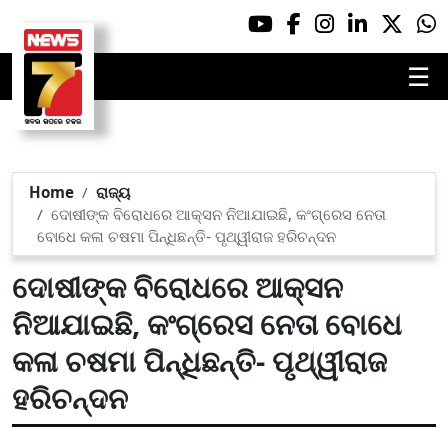
☰
Home
ରାଜ୍ୟ
ଦୋଷୀଙ୍କ ବିରୋଧରେ ଆକ୍ସନ ନିଆଯାଇଛି, କଂଗ୍ରେସ ନେତା
ବୋଧେ କଳା ଚଷମା ପିନ୍ଧିଛନ୍ତି- ପୃଥ୍ୱୀରାଜ ହରିଚନ୍ଦନ
ଦୋଷୀଙ୍କ ବିରୋଧରେ ଆକ୍ସନ
ନିଆଯାଇଛି, କଂଗ୍ରେସ ନେତା ବୋଧେ
କଳା ଚଷମା ପିନ୍ଧିଛନ୍ତି- ପୃଥ୍ୱୀରାଜ
ହରିଚନ୍ଦନ