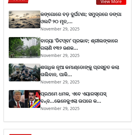
View More
କଙ୍ଗୋରେ ବଡ଼ ଦୁର୍ଘଟଣା; ସମୁଦ୍ରରେ ଡଙ୍ଗା
ଓଲଟି ୨୦ ମୃତ,...
November 29, 2025
ବାତ୍ୟା ‘ଡିଟଓ୍ବା’ ପ୍ରଭାବ; ଶ୍ରୀଲଙ୍କାରେ
ଗଲାଣି ୧୩୨ ଜଣକ...
November 29, 2025
ଶତାଧିକ ନୂଆ କମାଣ୍ଡୋଙ୍କୁ ପ୍ରସ୍ତୁତ କଲା
ତାଲିବାନ, ପାକି...
November 29, 2025
ପ୍ରଥମେ ଧମକ, ଏବେ ଏୟାରସ୍ପେସ୍
ବନ୍ଦ...ଭେନେଜୁଏଲା ଉପରେ କ...
November 29, 2025