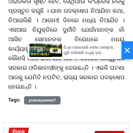
ଅରାଜକତା ସୃଷ୍ଟି ହେବ
,
ସେଥିପାଇଁ କଂଗ୍ରେସ ନିଜକୁ
ପ୍ରସ୍ତୁତ କରୁଛି । ଯାହା ପଦକ୍ଷେପ ନିଆଯିବା କଥା
,
ନିଆଚାଲିଛି । ଆଗାମୀ ଦିନରେ ମଧ୍ୟ ନିଆଯିବ ।
ଏସଆଇ ନିଯୁକ୍ତିରେ ଦୁର୍ନୀତି ଯେଉଁମାନଙ୍କ ନାଁ
ଆସିବ ସେମାନଙ୍କ ବିରୋଧରେ ମଧ୍ୟ
×
ଚିନ୍ତା ବଢାଇଲାଣି ନଦୀର ଜଳସ୍ତର,
କାର୍ଯ୍ୟାନୁଷ୍ଠାନ ନିଆଯିବ। ସମ୍ପୃକ୍ତ ଅଭିଯୁକ୍ତଙ୍କୁ
ପୁଣି ଘାରିଲାଣି ବନ୍ୟା ଡ଼ର...
କୌଣସି ମତେ ଛଡା ଯିବ ନାହିଁ । ଏକଥାର ଆଶ୍ୱାସନା
ସରକାର ଓଡିଶାବାସୀଙ୍କୁ ଦେଉଛନ୍ତି । ଏଭଳି ଘଟଣା
ଆଗକୁ ଯେମିତି ନଘଟିବ
,
ରାଜ୍ୟ ସରକାର ପଦକ୍ଷେପ
ନେଉଛନ୍ତି ।
Tags:
prameyanews7
ବିଦେଶ