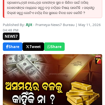
ପ୍ରଧାନମନ୍ତ୍ରୀ ନରେନ୍ଦ୍ର ମୋଦୀଙ୍କ ସୁନା ନ କିଣିବା ପାଇଁ ଅପିଲ୍
ଦେଶବାସୀଙ୍କ ମଧ୍ୟରେ ସବୁଠୁ ବଡ଼ ଚର୍ଚ୍ଚାର ବିଷୟ ପାଲଟିଛି । ପଲ୍ଲୀଠୁ
ଦିଲ୍ଲୀ ସବୁଠୁ ଗୋଟିଏ ଚର୍ଚ୍ଚା ବିନା ସୁନାରେ ବିବାହ ହେବ କେମିତି ?
Ajit
Published By:
- Prameya-News7 Bureau | May 11, 2026
04:48 PM
NEWS7
Share
Tweet
Share