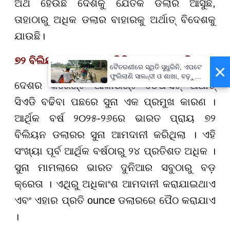
ଅର୍ଥ ହେଉଛି ଦେଶକୁ ଯେତିକି ଡଲାର ଆସୁଛି,
ତାହାଠାରୁ ଅଧିକ ଡଲାର ବାହାରକୁ ଅର୍ଥାତ୍ ବିଦେଶକୁ
ଯାଉଛି।
୭୨ ବିଲିୟନ ଡଲାର: ସୁନା କିଣିବା ଦ୍ୱାରା ବଢୁଛି ଚାପ
×
ବୈତରଣୀରେ ସ୍ଥିତି ସୁଧୁରିନି, ଏପଟେ
ଫୁଲିଲାଣି ସାଳନ୍ଦୀ ଓ ଶାଖା, ବଢ଼ୁଛି
ଦେଶର କରେଣ୍ଟ ଆକାଉଣ୍ଟ ଡେଫିସିଟ୍ ଅର୍ଥାତ୍
ବନ୍ୟା ଭୟ
ସିଏଡି ବଢିବା ପଛରେ ସୁନା ଏକ ପ୍ରମୁଖ କାରଣ ।
ଆର୍ଥିକ ବର୍ଷ ୨୦୨୫-୨୬ରେ ଭାରତ ପ୍ରାୟ ୭୨
ବିଲିୟନ ଡଲାରର ସୁନା ଆମଦାନୀ କରିଥିଲା । ଏହି
ସଂଖ୍ୟା ପୂର୍ବ ଆର୍ଥିକ ବର୍ଷଠାରୁ ୨୪ ପ୍ରତିଶତ ଅଧିକ ।
ସୁନା ମାମଲାରେ ଭାରତ ଦୁନିଆର ସବୁଠାରୁ ବଡ଼
କ୍ରେତା । ଏଥିରୁ ଅଧିକାଂଶ ଆମଦାନୀ କରାଯାଇଥାଏ
ଏବଂ ଏହାର ପ୍ରତି ounce ଡଲାରରେ ପୈଠ କରାଯାଏ
।