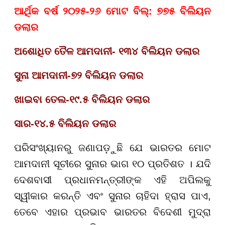
ଆର୍ଥିକ ବର୍ଷ ୨୦୨୫-୨୬ ମୋଟ ବିଲ୍: ୭୭୫ ବିଲିୟନ
ଡଲାର
ଅଶୋଧିତ ତୈଳ ଆମଦାନୀ- ୧୩୪ ବିଲିୟନ ଡଲାର
ସୁନା ଆମଦାନୀ-୭୨ ବିଲିୟନ ଡଲାର
ଖାଇବା ତେଲ-୧୯.୫ ବିଲିୟନ ଡଲାର
ସାର-୧୪.୫ ବିଲିୟନ ଡଲାର
ପରିସଂଖ୍ୟାନରୁ ଜଣାପଡ଼ୁଛି ଯେ ଭାରତର ମୋଟ
ଆମଦାନୀ ସୂଚୀରେ ସୁନାର ଭାଗ ୧୦ ପ୍ରତିଶତ । ଯଦି
ଦେଶବାସୀ ପ୍ରଧାନମନ୍ତ୍ରୀଙ୍କ ଏହି ଅପିଲକୁ
ସ୍ୱୀକାର କରନ୍ତି ଏବଂ ସୁନାର ଚାହିଦା ହ୍ରାସ ପାଏ,
ତେବେ ଏହାର ପ୍ରଭାବ ଭାରତର ବିଦେଶୀ ମୁଦ୍ରା