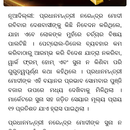
ନୂଆଦିଲ୍ଲୀ: ପ୍ରଧାନମନ୍ତ୍ରୀ ନରେନ୍ଦ୍ର ମୋଦୀ
ରବିବାର ଦେଶବାସୀଙ୍କୁ କିଛି ନିବେଦନ କରିଥିଲେ,
ଯାହା ଏବେ ଲୋକଙ୍କ ମୁହଁରେ ଚର୍ଚ୍ଚାର ବିଷୟ
ପାଲଟିଛି । ପେଟ୍ରୋଲ-ଡିଜେଲ ବ୍ୟବହାର କମ
କରିବାଠାରୁ ଆରମ୍ଭ କରି ବିଦେଶ ଯାତ୍ରା ନକରିବା,
ୱାର୍କ ଫ୍ରମ୍ ହୋମ୍ ଏବଂ ସୁନା ନ କିଣିବା ପରି
ଗୁରୁତ୍ୱପୂର୍ଣ୍ଣ କଥା କହିଥିଲେ । ପ୍ରଧାନମନ୍ତ୍ରୀ
ମୋଦୀଙ୍କ ଏହି ବୟାନର ପ୍ରଭାବ ସୋମବାର ପୁଞ୍ଜି
ବଜାର ଉପରେ ମଧ୍ୟ ଦେଖିବାକୁ ମିଳିଥିଲା ।
ମାର୍କେଟରେ ସୁନା ସହ ଜଡ଼ିତ ସେୟାର ମୂଲ୍ୟ ପ୍ରାୟ
୧୨ ପ୍ରତିଶତ ଯାଏ ହ୍ରାସ ପାଇଥିଲା ।
ପ୍ରଧାନମନ୍ତ୍ରୀ ନରେନ୍ଦ୍ର ମୋଦୀଙ୍କ ସୁନା ନ