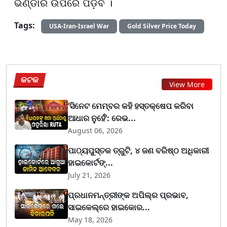
ଭଣ୍ଡାର ଉପରେ ପଡ଼ିବ ।
Tags:
USA-Iran-Israel War
Gold Silver Price Today
କଟକ
View More
‘ସିନେଟ ମେମ୍ବର କହି ହସ୍ତକ୍ଷେପ କରିବା
ଆଧାର ନୁହେଁ’: ରେଭ...
August 06, 2026
ପାଠ୍ୟପୁସ୍ତକ ତ୍ରୁଟି, ୪ ଜଣ ବରିଷ୍ଠ ଅଧିକାରୀ
ହାଇକୋର୍ଟଙ୍...
July 21, 2026
ପ୍ରଧାନମନ୍ତ୍ରୀଙ୍କ ଅପିଲ୍‌ର ପ୍ରଭାବ,
ସାଇକେଲ୍‌ରେ ହାଇକୋର...
May 18, 2026