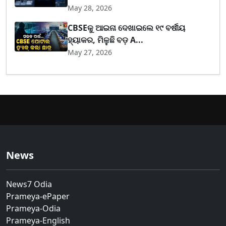
May 28, 2026
CBSEକୁ ଆଇନା ଦେଖାଇଲେ ୧୯ ବର୍ଷୀୟ
ହ୍ୟାକର, ମିଳୁଛି ବଡ଼ A...
May 27, 2026
News
News7 Odia
Prameya-ePaper
Prameya-Odia
Prameya-English