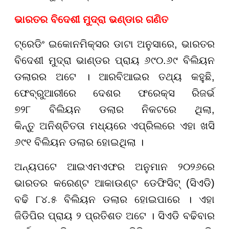
ଭାରତର ବିଦେଶୀ ମୁଦ୍ରା ଭଣ୍ଡାର ଗଣିତ
ଟ୍ରେଡିଂ ଇକୋନମିକ୍ସର ଡାଟା ଅନୁସାରେ, ଭାରତର
ବିଦେଶୀ ମୁଦ୍ରା ଭାଣ୍ଡର ପ୍ରାୟ ୬୯୦.୬୯ ବିଲିୟନ
ଡଲାରର ଅଟେ । ଆରବିଆଇର ତଥ୍ୟ କହୁଛି,
ଫେବ୍ରୁଆରୀରେ ଦେଶର ଫରେକ୍ସ ରିଜର୍ଭ
୭୨୮ ବିଲିୟନ ଡଲାର ନିକଟରେ ଥିଲା,
କିନ୍ତୁ ଅନିଶ୍ଚିତତା ମଧ୍ୟରେ ଏପ୍ରିଲରେ ଏହା ଖସି
୬୯୧ ବିଲିୟନ ଡଲାର ହୋଇଥିଲା ।
ଅନ୍ୟପଟେ ଆଇଏମଏଫର ଅନୁମାନ ୨୦୨୬ରେ
ଭାରତର କରେଣ୍ଟ ଆକାଉଣ୍ଟ ଡେଫିସିଟ୍ (ସିଏଡି)
ବଢି ୮୪.୫ ବିଲିୟନ ଡଲାର ହୋଇପାରେ । ଏହା
ଜିଡିପିର ପ୍ରାୟ ୨ ପ୍ରତିଶତ ଅଟେ । ସିଏଡି ବଢିବାର