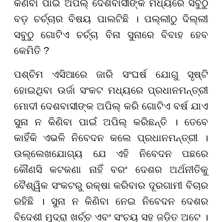
କିଣିବା ପାଇଁ ଅପିଲ୍ ଦେଶବାସୀଙ୍କ ମଧ୍ୟରେ ସବୁଠୁ
ବଡ଼ ଚର୍ଚ୍ଚାର ବିଷୟ ପାଲଟିଛି । ପଲ୍ଲୀଠୁ ଦିଲ୍ଲୀ
ସବୁଠୁ ଗୋଟିଏ ଚର୍ଚ୍ଚା ବିନା ସୁନାରେ ବିବାହ ହେବ
କେମିତି ?
ପଶ୍ଚିମ ଏସିଆରେ ଜାରି ସଂଘର୍ଷ ଯୋଗୁ ସୃଷ୍ଟି
ହୋଇଥିବା ଉର୍ଜା ସଂକଟ ମଧ୍ୟରେ ପ୍ରଧାନମନ୍ତ୍ରୀ
ମୋଦୀ ଦେଶବାସୀଙ୍କ ଅପିଲ୍ କରି ଗୋଟିଏ ବର୍ଷ ଯାଏ
ସୁନା ନ କିଣିବା ପାଇଁ ଅପିଲ୍ କରିଛନ୍ତି । ତେବେ
କାହିଁକି ଏଭଳି ନିବେଦନ କଲେ ପ୍ରଧାନମନ୍ତ୍ରୀ ।
ଉଲ୍ଲେଖଯୋଗ୍ୟ ଯେ ଏହି ନିବେଦନ ପଛରେ
କୌଣସି କଟକଣା ନାହିଁ ବରଂ ଦେଶର ଅର୍ଥନୀତିକୁ
ବୈଶ୍ୱିକ ସଂକଟରୁ ରକ୍ଷା କରିବାର ଦୂରଗାମୀ ବିଚାର
ରହିଛି । ସୁନା ନ କିଣିବା ନେଇ ନିବେଦନ ଦେଶର
ବିଦେଶୀ ମୁଦ୍ରା ଖର୍ଚ୍ଚ ଏବଂ ସଂଚୟ ସହ ଜଡ଼ିତ ଅଟେ ।