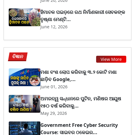
June 20, 2026
ହିମାଚଳ ପଇଡ଼ରେ ରଥ ନିର୍ମାଣକାରୀ ସେବକଙ୍କ
ତୃଷ୍ଣା ମେଣ୍ଟି...
June 12, 2026
ବିଜ୍ଞାନ
View More
ମଶା ବଂଶ ଲୋପ କରିବାକୁ ୩.୨ କୋଟି ମଶା
ଛାଡ଼ିବ Google,...
June 01, 2026
ଅମରତ୍ୱ ସନ୍ଧାନରେ ପୁଟିନ, ମଣିଷର ଆୟୁଷ
୧୫୦ ବର୍ଷ କରିବାକୁ...
May 29, 2026
Government Free Cyber Security
Course: ସାଇବର ଠକେଇର...