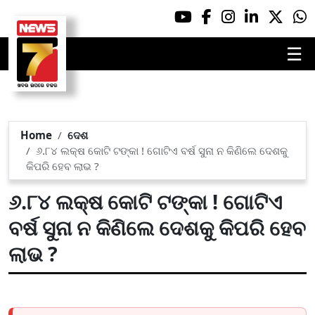
☰
Home
ଦେଶ
୬.୮୪ ଲକ୍ଷ କୋଟି ଟଙ୍କା ! ଗୋଟିଏ ବର୍ଷ ସୁନା ନ କିଣିଲେ ଦେଶକୁ
କିପରି ହେବ ଲାଭ ?
୬.୮୪ ଲକ୍ଷ କୋଟି ଟଙ୍କା ! ଗୋଟିଏ
ବର୍ଷ ସୁନା ନ କିଣିଲେ ଦେଶକୁ କିପରି ହେବ
ଲାଭ ?