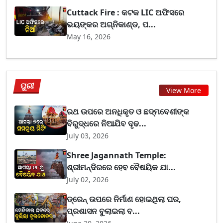
Cuttack Fire : କଟକ LIC ଅଫିସରେ
ଭୟଙ୍କର ଅଗ୍ନିକାଣ୍ଡ, ପ...
May 16, 2026
ପୁରୀ
View More
ରଥ ଉପରେ ଅନଧିକୃତ ଓ ଛଦ୍ମବେଶୀଙ୍କ
ବିରୁଦ୍ଧରେ ନିଆଯିବ ଦୃଢ...
July 03, 2026
Shree Jagannath Temple:
ଶ୍ରୀମନ୍ଦିରରେ ହେବ ବୈଷୟିକ ଯା...
July 02, 2026
ଡ୍ରେନ୍ ଉପରେ ନିର୍ମାଣ ହୋଇଥିଲା ଘର,
ପ୍ରଶାସନ ବୁଲାଇଲା ବ...