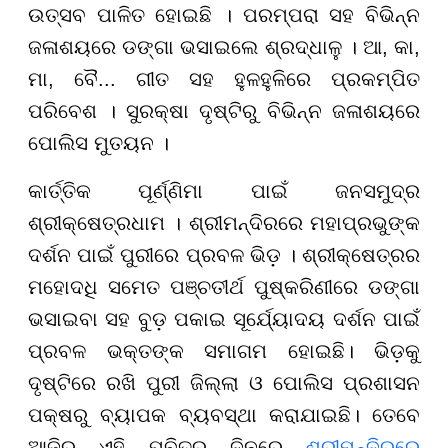
ଉତ୍ସବ ପାଳିତ ହୋଇଛି । ପରମ୍ପରା ସହ ବିଭିନ୍ନ
ଜଳାଶୟରେ ଡଙ୍ଗା ଭସାଇଲେ ଶ୍ରଦ୍ଧାଳୁ । ଆ, କା,
ମା, ବୈ... ଗୀତ ସହ ହୁଳହୁଳିରେ ପ୍ରକମ୍ପିତ
ପରିବେଶ । ସୁରକ୍ଷା ଦୃଷ୍ଟିରୁ ବିଭିନ୍ନ ଜଳାଶୟରେ
ପୋଲିସ ମୁତୟନ ।
କାର୍ତ୍ତିକ ପୂର୍ଣ୍ଣିମା ପାଇଁ ଜନସମୁଦ୍ର
ଶ୍ରୀକ୍ଷେତ୍ରଧାମ । ଶ୍ରୀମନ୍ଦିରରେ ମହାପ୍ରଭୁଙ୍କ
ଦର୍ଶନ ପାଇଁ ପୁରୀରେ ପ୍ରବଳ ଭିଡ଼ । ଶ୍ରୀକ୍ଷେତ୍ରର
ମହୋଦଧି ସମେତ ପଞ୍ଚତୀର୍ଥ ପୁଷ୍କରିଣୀରେ ଡଙ୍ଗା
ଭସାଇବା ସହ ବୁଡ଼ ପକାଇ ସୂର୍ଯ୍ୟୋଦୟ ଦର୍ଶନ ପାଇଁ
ପ୍ରବଳ ଭକ୍ତଙ୍କ ସମାଗମ ହୋଇଛି। ଭିଡ଼କୁ
ଦୃଷ୍ଟିରେ ରଖି ପୁରୀ ଜିଲ୍ଲା ଓ ପୋଲିସ ପ୍ରଶାସନ
ପକ୍ଷରୁ ବ୍ୟାପକ ବ୍ୟବସ୍ଥା କରାଯାଇଛି। ତେବେ
ଆଜିର ଏହି ପବିତ୍ର ଦିନରେ
ଶ୍ରୀମନ୍ଦିରରେ