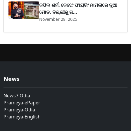
କପିଲ ଶର୍ମା କେଫେ ଫାୟରିଂ ମାମଲାରେ ନୂଆ
ମୋଡ, ଦିଲ୍ଲୀରୁ ଗ...
November 28, 2025
News
News7 Odia
Prameya-ePaper
Prameya-Odia
Prameya-English