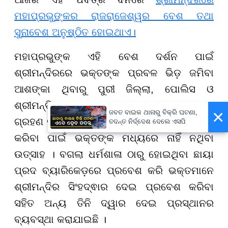
ମହାପ୍ରଭୁଙ୍କର ରାଜରାଜେଶ୍ୱର ବେଶ ତଥା
ସୁନାବେଶ ଅନୁଷ୍ଠିତ ହୋଇଥାଏ।
ମହାପ୍ରଭୁଙ୍କ ଏହି ବେଶ ଦର୍ଶନ ପାଇଁ
ଶ୍ରୀମନ୍ଦିରରେ ଭକ୍ତଙ୍କ ପ୍ରବଳ ଭିଡ଼ ଜମିବା
ଆଶଙ୍କା ଥିବାରୁ ପୁରୀ ଜିଲ୍ଲା, ପୋଲିସ ଓ
ଶ୍ରୀମନ୍ଦିର ପ୍ରଶାସନ ପକ୍ଷରୁ ସମସ୍ତ ବ୍ୟବସ୍ଥା
×
ଜବତ ବାଇକ ଥାନାରୁ ବିକ୍ରି ଘଟଣା,
ଗ୍ରହଣ କରାଯାଇଛି। ଆଜିର ଏହି ଦୁର୍ଲଭ ବେଶ ଦର୍ଶନ
ତଦନ୍ତ ନିର୍ଦ୍ଦେଶ ଦେଲେ ଏସପି
କରିବା ପାଇଁ ଭକ୍ତଙ୍କ ମଧ୍ୟରେ ନାହିଁ ନଥିବା
ଉତ୍ସାହ । ବଗଲା ଧର୍ମଶାଳା ଠାରୁ ହୋଇଥିବା ଛାୟା
ପ୍ରଦ ବ୍ୟାରିକେଡ଼ରେ ପ୍ରବେଶ କରି ଭକ୍ତମାନେ
ଶ୍ରୀମନ୍ଦିର ସିଂହଦ୍ଵାର ଦେଇ ପ୍ରବେଶ କରିବା
ସହିତ ଅନ୍ୟ ତିନି ଦ୍ୱାର ଦେଇ ପ୍ରସ୍ଥାନର
ବ୍ୟବସ୍ଥା କରାଯାଇଛି ।