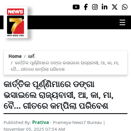
☰
Home
ଧର୍ମ
କାର୍ତ୍ତିକ ପୂର୍ଣ୍ଣିମାରେ ଡଙ୍ଗା ଭସାଇଲେ ରାଜ୍ୟବାସୀ, ଆ, କା, ମା,
ବୈ... ଗୀତରେ କମ୍ପିଲା ପରିବେଶ
କାର୍ତ୍ତିକ ପୂର୍ଣ୍ଣିମାରେ ଡଙ୍ଗା
ଭସାଇଲେ ରାଜ୍ୟବାସୀ, ଆ, କା, ମା,
ବୈ... ଗୀତରେ କମ୍ପିଲା ପରିବେଶ
Prativa
Published By:
- Prameya-News7 Bureau |
November 05, 2025 07:54 AM