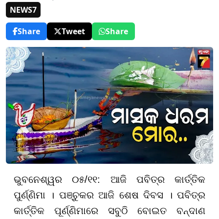
NEWS7
Share
Tweet
Share
ଭୁବନେଶ୍ୱର ୦୫/୧୧:
ଆଜି ପବିତ୍ର କାର୍ତ୍ତିକ
ପୁର୍ଣ୍ଣିମା । ପଞ୍ଚୁକର‌ ଆଜି ଶେଷ ଦିବସ । ପବିତ୍ର
କାର୍ତ୍ତିକ ପୂର୍ଣ୍ଣିମାରେ ସବୁଠି ବୋଇତ ବନ୍ଦାଣ