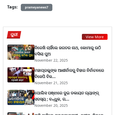
Tags:
prameyanews7
ପୁରୀ
View More
ନିରେଖି ଚାହିଁଲେ ଜଗତର ନାଥ, କୋମାରୁ ଉଠି
ବସିଲା ପୁଅ
November 22, 2025
ମହାପ୍ରଭୁଙ୍କ ଆଶୀର୍ବାଦରୁ ବିହାର ନିର୍ବାଚନରେ
ବିଜେପି ବିଜ...
November 21, 2025
ପୋଲିସ ପଞ୍ଝାରେ ଦୁଇ ଡକାୟତ ଗ୍ୟାଙ୍ଗ୍
ସଦସ୍ୟ ; ବନ୍ଧୁକ, ଗ...
November 20, 2025