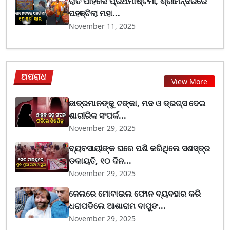
ରାତି ପାହିଲେ ପ୍ରଥମାଷ୍ଟମୀ, ଶ୍ରୀମନ୍ଦିରରେ
ପହଞ୍ଚିଲା ମହା...
November 11, 2025
ଅପରାଧ
View More
ଛାତ୍ରମାନଙ୍କୁ ଟଙ୍କା, ମଦ ଓ ଡ୍ରଗ୍ସ ଦେଇ
ଶାରୀରିକ ସଂପର୍କ...
November 29, 2025
ବ୍ୟବସାୟୀଙ୍କ ଘରେ ପଶି କରିଥିଲେ ସଶସ୍ତ୍ର
ଡକାୟତି, ୧୦ ଦିନ...
November 29, 2025
ଜେଲରେ ମୋବାଇଲ ଫୋନ ବ୍ୟବହାର କରି
ଧରାପଡିଲେ ଆଶାରାମ ବାପୁଙ...
November 29, 2025