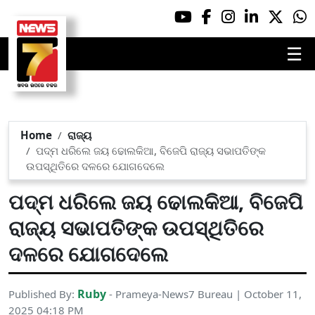
☰
Home
ରାଜ୍ୟ
ପଦ୍ମ ଧରିଲେ ଜୟ ଢୋଲକିଆ, ବିଜେପି ରାଜ୍ୟ ସଭାପତିଙ୍କ
ଉପସ୍ଥିତିରେ ଦଳରେ ଯୋଗଦେଲେ
ପଦ୍ମ ଧରିଲେ ଜୟ ଢୋଲକିଆ, ବିଜେପି
ରାଜ୍ୟ ସଭାପତିଙ୍କ ଉପସ୍ଥିତିରେ
ଦଳରେ ଯୋଗଦେଲେ
Ruby
Published By:
- Prameya-News7 Bureau | October 11,
2025 04:18 PM