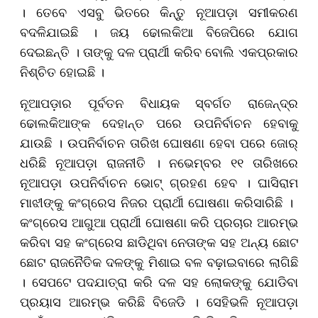
। ତେବେ ଏସବୁ ଭିତରେ କିନ୍ତୁ ନୂଆପଡ଼ା ସମୀକରଣ
ବଦଳିଯାଇଛି । ଜୟ ଢୋଲକିଆ ବିଜେପିରେ ଯୋଗ
ଦେଇଛନ୍ତି । ତାଙ୍କୁ ଦଳ ପ୍ରାର୍ଥୀ କରିବ ବୋଲି ଏକପ୍ରକାର
ନିଶ୍ଚିତ ହୋଇଛି ।
ନୂଆପଡ଼ାର ପୂର୍ବତନ ବିଧାୟକ ସ୍ବର୍ଗତ ରାଜେନ୍ଦ୍ର
ଢୋଲକିଆଙ୍କ ଦେହାନ୍ତ ପରେ ଉପନିର୍ବାଚନ ହେବାକୁ
ଯାଉଛି । ଉପନିର୍ବାଚନ ତାରିଖ ଘୋଷଣା ହେବା ପରେ ଜୋର୍‌
ଧରିଛି ନୂଆପଡ଼ା ରାଜନୀତି । ନଭେମ୍ବର ୧୧ ତାରିଖରେ
ନୂଆପଡ଼ା ଉପନିର୍ବାଚନ ଭୋଟ୍ ଗ୍ରହଣ ହେବ । ଘାସିରାମ
ମାଝୀଙ୍କୁ କଂଗ୍ରେସ ନିଜର ପ୍ରାର୍ଥୀ ଘୋଷଣା କରିସାରିଛି । ​​​​​​​
କଂଗ୍ରେସ ଆଗୁଆ ପ୍ରାର୍ଥୀ ଘୋଷଣା କରି ପ୍ରଚାର ଆରମ୍ଭ
କରିବା ସହ କଂଗ୍ରେସ ଛାଡିଥିବା ନେତାଙ୍କ ସହ ଅନ୍ୟ ଛୋଟ
ଛୋଟ ରାଜନୈତିକ ଦଳଙ୍କୁ ମିଶାଇ ବଳ ବଢ଼ାଇବାରେ ଲାଗିଛି
। ସେପଟେ ପଦଯାତ୍ରା କରି ଦଳ ସହ ଲୋକଙ୍କୁ ଯୋଡିବା
ପ୍ରୟାସ ଆରମ୍ଭ କରିଛି ବିଜେଡି । ସେହିଭଳି ନୂଆପଡ଼ା