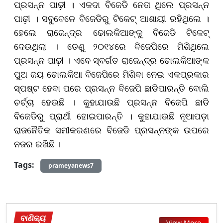
ପ୍ରସନ୍ନ ପାଢ଼ୀ । ଏକଦା ବିଜେଡି ନେତା ଥିଲେ ପ୍ରସନ୍ନ
ପାଢ଼ୀ । ସବୁବେଳେ ବିଜେଡିରୁ ଟିକେଟ୍ ଆଶାୟୀ ରହିଥିଲେ ।
ହେଲେ ରାଜେନ୍ଦ୍ର ଢୋଲକିଆଙ୍କୁ ବିଜେଡି ଟିକେଟ୍
ଦେଉଥିଲା । ତେଣୁ ୨୦୧୪ରେ ବିଜେପିରେ ମିଶିଥିଲେ
ପ୍ରସନ୍ନ ପାଢ଼ୀ । ଏବେ ସ୍ବର୍ଗତ ରାଜେନ୍ଦ୍ର ଢୋଲକିଆଙ୍କ
ପୁଅ ଜୟ ଢୋଲକିଆ ବିଜେପିରେ ମିଶିବା ନେଇ ଏକପ୍ରକାର
ସ୍ପଷ୍ଟ ହେବା ପରେ ପ୍ରସନ୍ନ ବିଜେପି ଛାଡିପାରନ୍ତି ବୋଲି
ଚର୍ଚ୍ଚା ହେଉଛି । କୁହାଯାଉଛି ପ୍ରସନ୍ନ ବିଜେପି ଛାଡି
ବିଜେଡିରୁ ପ୍ରାର୍ଥୀ ହୋଇପାରନ୍ତି । କୁହାଯାଉଛି ନୂଆପଡ଼ା
ରାଜନୈତିକ ସମୀକରଣରେ ବିଜେଡି ପ୍ରସନ୍ନଙ୍କ ଉପରେ
ନଜର ରଖିଛି ।
Tags:
prameyanews7
ବାଣିଜ୍ୟ
View More