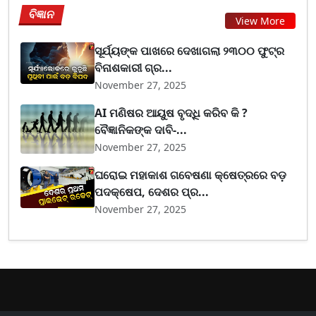
ବିଜ୍ଞାନ
View More
ସୂର୍ଯ୍ୟଙ୍କ ପାଖରେ ଦେଖାଗଲା ୨୩୦୦ ଫୁଟ୍‌ର
ବିନାଶକାରୀ ଗ୍ର...
November 27, 2025
AI ମଣିଷର ଆୟୁଷ ବୃଦ୍ଧି କରିବ କି ?
ବୈଜ୍ଞାନିକଙ୍କ ଦାବି-...
November 27, 2025
ଘରୋଇ ମହାକାଶ ଗବେଷଣା କ୍ଷେତ୍ରରେ ବଡ଼
ପଦକ୍ଷେପ, ଦେଶର ପ୍ର...
November 27, 2025