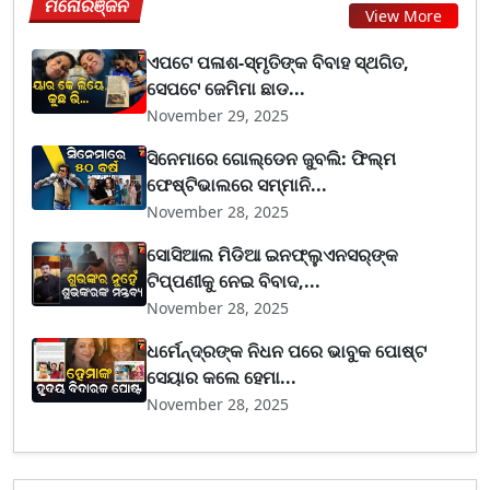
ମନୋରଞ୍ଜନ
View More
ଏପଟେ ପଳାଶ-ସ୍ମୃତିଙ୍କ ବିବାହ ସ୍ଥଗିତ,
ସେପଟେ ଜେମିମା ଛାଡ...
November 29, 2025
ସିନେମାରେ ଗୋଲ୍ଡେନ ଜୁବଲି: ଫିଲ୍ମ
ଫେଷ୍ଟିଭାଲରେ ସମ୍ମାନି...
November 28, 2025
ସୋସିଆଲ ମିଡିଆ ଇନଫ୍ଲୁଏନସର୍‌ଙ୍କ
ଟିପ୍ପଣୀକୁ ନେଇ ବିବାଦ,...
November 28, 2025
ଧର୍ମେନ୍ଦ୍ରଙ୍କ ନିଧନ ପରେ ଭାବୁକ ପୋଷ୍ଟ
ସେୟାର କଲେ ହେମା...
November 28, 2025