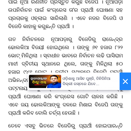
ପାଇଁ ନୂଆ ରଣନୀତି ପ୍ରସ୍ତୁତ କରୁଛି ବିଜେପି । ନୂଆପଡ଼ା
ଉପନିର୍ବାଚନ ପାଇଁ କଂଗ୍ରେସ ତା’ର ପ୍ରାର୍ଥୀ ଘୋଷଣା ସହ
ପ୍ରଚାରକୁ ଓହ୍ଲାଇ ସାରିଲାଣି । ଏବେ ନଜର ବିଜେପି ଓ
ବିଜେଡି କାହାକୁ କରୁଛନ୍ତି ପ୍ରାର୍ଥୀ । ​​​​​​​
ଗତ ନିର୍ବାଚନରେ ନୂଆପଡ଼ାରୁ ବିଜେଡିରୁ ରାଜେନ୍ଦ୍ର
ଢୋଲକିଆ ବିଜୟୀ ହୋଇଥିଲେ । ତାଙ୍କୁ ୬୧ ହଜାର ୮୨୨
ଭୋଟ୍ ମିଳିଥିଲା । ସ୍ବାଧୀନ ଭାବରେ ନିର୍ବାଚନ ଲଢି ଘାସିରାମ
ମାଝୀ ଦ୍ବିତୀୟ ସ୍ଥାନରେ ଥିଲେ, ତାଙ୍କୁ ମିଳିଥିଲା ୫୦
ହଜାର ୯୪୧ ଭୋଟ୍ । ତୃତୀୟ ସ୍ଥାନରେ ବିଜେପି ପ୍ରାର୍ଥୀ
×
ଅଭିନନ୍ଦନ ପଣ୍ଡା ଥିବାବେଳେ କଂଗ୍ରେସରୁ ଶରତ
ଓଡ଼ିଶାକୁ ଆସିବ ପୁଞ୍ଜି, ତିନିଦିନିଆ
ଦିଲ୍ଲୀ ଗସ୍ତରେ ଯିବେ
ପଟ୍ଟନାୟକ ଚତୁର୍ଥ ସ୍ଥାନରେ ଥିଲେ । ଘାସିରାମ ମାଝୀଙ୍କୁ
ମୁଖ୍ୟମନ୍ତ୍ରୀ ମୋହନ ମାଝୀ
ପ୍ରାର୍ଥୀ ଘୋଷଣା କରି କଂଗ୍ରେସ ଗୋଟି ଚାଳନା କରିଛି ।​​​​​​​
ଏବେ ଜୟ ଢୋଲକିଆଙ୍କୁ ଦଳରେ ମିଶାଇ ବିଜେପି ତାଙ୍କୁ
ପ୍ରାର୍ଥୀ କରିବ ବୋଲି ଚର୍ଚ୍ଚା ହେଉଛି ।
ତେବେ ଏସବୁ ଭିତରେ ବିଜେଡିରୁ ପ୍ରାର୍ଥୀ ହୋଇପାରନ୍ତି