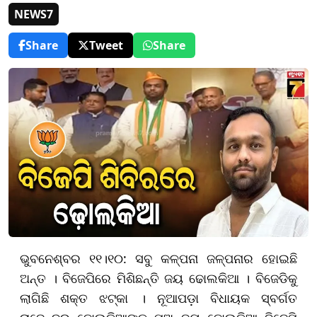
NEWS7
Share
Tweet
Share
ଭୁବନେଶ୍ବର ୧୧।୧୦: ସବୁ କଳ୍ପନା ଜଳ୍ପନାର ହୋଇଛି
ଅନ୍ତ । ବିଜେପିରେ ମିଶିଛନ୍ତି ଜୟ ଢୋଲକିଆ । ବିଜେଡିକୁ
ଲାଗିଛି ଶକ୍ତ ଝଟ୍‌କା । ନୂଆପଡ଼ା ବିଧାୟକ ସ୍ବର୍ଗତ