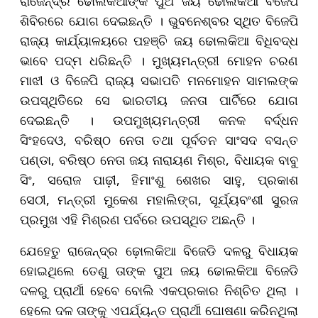
ରାଜେନ୍ଦ୍ର ଢୋଲକିଆଙ୍କ ପୁଅ ଜୟ ଢୋଲକିଆ ବିଜେପି
ଶିବିରରେ ଯୋଗ ଦେଇଛନ୍ତି । ଭୁବନେଶ୍ବର ସ୍ଥିତ ବିଜେପି
ରାଜ୍ୟ କାର୍ଯ୍ୟାଳୟରେ ପହଞ୍ଚି ଜୟ ଢୋଲକିଆ ବିଧିବଦ୍ଧ
ଭାବେ ପଦ୍ମ ଧରିଛନ୍ତି । ମୁଖ୍ୟମନ୍ତ୍ରୀ ମୋହନ ଚରଣ
ମାଝୀ ଓ ବିଜେପି ରାଜ୍ୟ ସଭାପତି ମନମୋହନ ସାମଲଙ୍କ
ଉପସ୍ଥିତିରେ ସେ ଭାରତୀୟ ଜନତା ପାର୍ଟିରେ ଯୋଗ
ଦେଇଛନ୍ତି । ଉପମୁଖ୍ୟମନ୍ତ୍ରୀ କନକ ବର୍ଦ୍ଧନ
ସିଂହଦେଓ, ବରିଷ୍ଠ ନେତା ତଥା ପୂର୍ବତନ ସାଂସଦ ବସନ୍ତ
ପଣ୍ଡା, ବରିଷ୍ଠ ନେତା ଜୟ ନାରାୟଣ ମିଶ୍ର, ବିଧାୟକ ବାବୁ
ସିଂ, ସରୋଜ ପାଢ଼ୀ, ହିମାଂଶୁ ଶେଖର ସାହୁ, ପ୍ରକାଶ
ସେଠୀ, ମନ୍ତ୍ରୀ ମୁକେଶ ମହାଲିଙ୍ଗ, ସୂର୍ଯ୍ୟବଂଶୀ ସୁରଜ
ପ୍ରମୁଖ ଏହି ମିଶ୍ରଣ ପର୍ବରେ ଉପସ୍ଥିତ ଅଛନ୍ତି ।
ଯେହେତୁ ରାଜେନ୍ଦ୍ର ଢ଼ୋଲକିଆ ବିଜେଡି ଦଳରୁ ବିଧାୟକ
ହୋଇଥିଲେ ତେଣୁ ତାଙ୍କ ପୁଅ ଜୟ ଢୋଲକିଆ ବିଜେଡି
ଦଳରୁ ପ୍ରାର୍ଥୀ ହେବେ ବୋଲି ଏକପ୍ରକାର ନିଶ୍ଚିତ ଥିଲା ।
ହେଲେ ଦଳ ତାଙ୍କୁ ଏପର୍ଯ୍ୟନ୍ତ ପ୍ରାର୍ଥୀ ଘୋଷଣା କରିନଥିଲା