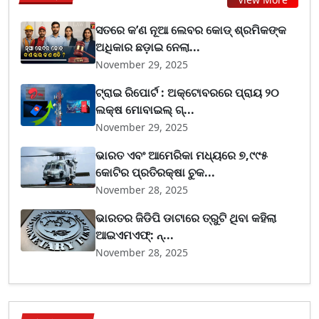
ସତରେ କ’ଣ ନୂଆ ଲେବର କୋଡ୍‌ ଶ୍ରମିକଙ୍କ
ଅଧିକାର ଛଡ଼ାଇ ନେଲା...
November 29, 2025
ଟ୍ରାଇ ରିପୋର୍ଟ : ଅକ୍ଟୋବରରେ ପ୍ରାୟ ୨୦
ଲକ୍ଷ ମୋବାଇଲ୍ ଗ୍...
November 29, 2025
ଭାରତ ଏବଂ ଆମେରିକା ମଧ୍ୟରେ ୭,୯୯୫
କୋଟିର ପ୍ରତିରକ୍ଷା ଚୁକ...
November 28, 2025
ଭାରତର ଜିଡିପି ଡାଟାରେ ତ୍ରୁଟି ଥିବା କହିଲା
ଆଇଏମଏଫ୍‌: ନ୍...
November 28, 2025