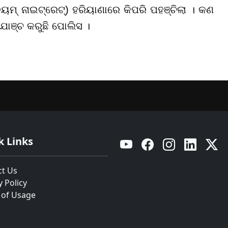
୍ ନାଇଟ୍ରେଟ୍) ହରିୟାଣାରେ କିପରି ପହଞ୍ଚିଲା । କଣ
 ଯାଞ୍ଚ କରୁଛି ପୋଲିସ ।
k Links
YouTube
Facebook
Instagram
Linkedin
Twitt
ct Us
y Policy
 of Usage