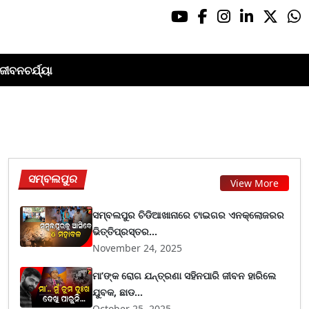
ଜୀବନଚର୍ଯ୍ୟା
ସମ୍ବଲପୁର
View More
ସମ୍ବଲପୁର ଚିଡିଆଖାନାରେ ଟାଇଗର ଏନକ୍ଲୋଜରର
ଭିତ୍ତିପ୍ରସ୍ତର...
November 24, 2025
ମା’ଙ୍କ ରୋଗ ଯନ୍ତ୍ରଣା ସହିନପାରି ଜୀବନ ହାରିଲେ
ଯୁବକ, ଛାଡ...
October 25, 2025