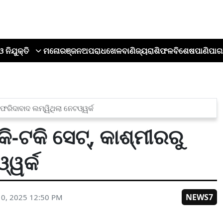
ଓ ନିଯୁକ୍ତି
ମନୋରଞ୍ଜନ
ଅପରାଧ
ଖେଳ
ବାଣିଜ୍ୟ
ରାଶିଫଳ
ବିଶେଷ
ପାଣିପାଗ
 ଫରିଦାବାଦ ଲମ୍ୱିଥିଲା ନେଟଓ୍ୱର୍କ
ି-ଟକି ସେଟ୍, କାଶ୍ମୀରରୁ
୍ୱର୍କ
NEWS7
0, 2025 12:50 PM