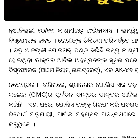
ନୂଆଦିଲ୍ଲୀ ୧୦/୧୧: କାଶ୍ମୀରରୁ ଫରିଦାବାଦ । ଲମ୍ୱି
ବିସ୍ଫୋରକ ଜବତ । ରୋଗୀଙ୍କ ଚିକିତ୍ସା ପରିବର୍ତ୍ତେ
। ବଡ଼ ଆତଙ୍କୀ ଯୋଜନାକୁ ପଣ୍ଡ କରିଛି ଜମ୍ମୁ କାଶ୍ମ
ହୋଇଥିବା ଡାକ୍ତର ଆଦିଲ ଅହମ୍ମଦଙ୍କ ସୂଚନା ପରେ,
ବିସ୍ଫୋରକ (ଆମୋନିୟମ୍ ନାଇଟ୍ରେଟ୍), ଏକ AK-୪୭ ରା
ନଭେମ୍ବର ୮ ତାରିଖରେ, ଶ୍ରୀନଗର ପୋଲିସ ଏକ ବଡ଼ କ
କଲେଜ (GMC)ର ପୂର୍ବତନ ଡାକ୍ତର ଡାକ୍ତର ଆଦି
କରିଛି । ଏହା ପରେ, ପୋଲିସ ତାଙ୍କୁ ଗିରଫ କରି ପଚରାଉ
ରିପୋର୍ଟ ଅନୁଯାୟୀ, ଆଦିଲ ଅହମ୍ମଦ ଅନନ୍ତନାଗରେ 
କରୁଥିଲେ ।