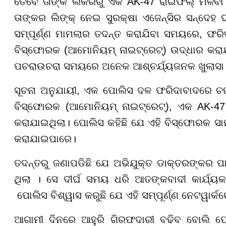
ତେବେ ତାଙ୍କ ଲକରରୁ ଏକ AK-47 ରାଇଫଲ୍ ମିଳିବ
ତାଙ୍କର ଲିଙ୍କ୍ ନେଇ ସୁରକ୍ଷା ଏଜେନ୍ସିର ସନ୍ଦେହ 
ସମ୍ପୂର୍ଣ୍ଣ ମାମଲାର ତଦନ୍ତ କରାଯିବା ସମୟରେ, ଫର
ବିସ୍ଫୋରକ (ଆମୋନିୟମ୍ ନାଇଟ୍ରେଟ୍) ଉଦ୍ଧାର କରାଯ
ପଚରାଉଚରା ସମୟରେ ଅନେକ ଆଶ୍ଚର୍ଯ୍ୟଜନକ ଖୁଲାସା
ସୂଚନା ଅନୁଯାୟୀ, ଏକ ପୋଲିସ ଦଳ ଫରିଦାବାଦରେ ଚଢ
ବିସ୍ଫୋରକ (ଆମୋନିୟମ୍ ନାଇଟ୍ରେଟ୍), ଏକ AK-47
କରାଯାଇଥିଲା। ପୋଲିସ କହିଛି ଯେ ଏହି ବିସ୍ଫୋରକ 
କରାଯାଇପାରେ।
ତଦନ୍ତରୁ ଜଣାପଡିଛି ଯେ ଅଭିଯୁକ୍ତ ଡାକ୍ତରଙ୍କର ପାକ
ଥିଲା । ସେ ଦୀର୍ଘ ସମୟ ଧରି ଆତଙ୍କବାଦୀ କାର୍ଯ୍ୟକ
ପୋଲିସ ବିଶ୍ୱାସ କରୁଛି ଯେ ଏହି ସମ୍ପୂର୍ଣ୍ଣ ନେଟୱାର
ଆଗାମୀ ଦିନରେ ଆହୁରି ଗିରଫଦାରୀ ବଢିବ ବୋଲି ପୋଲ