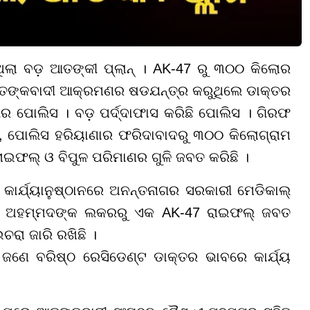
ଥିଲା ବଡ଼ ଆତଙ୍କୀ ପ୍ଲାନ୍ । AK-47 ରୁ ୩୦୦ କିଲୋର
 ଆତଙ୍କବାଦୀ ଆକ୍ରମଣର ଷଡଯନ୍ତ୍ର କରୁଥିଲେ ଡାକ୍ତର
ୀର ପୋଲିସ । ବଡ଼ ପର୍ଦ୍ଦାଫାସ କରିଛି ପୋଲିସ । ଗିରଫ
 ପୋଲିସ ହରିୟାଣାର ଫରିଦାବାଦରୁ ୩୦୦ କିଲୋଗ୍ରାମ
ଇଫଲ୍ ଓ ବିପୁଳ ପରିମାଣର ଗୁଳି ଜବତ କରିଛି ।
ାର୍ଯ୍ୟାନୁଷ୍ଠାନରେ ଅନନ୍ତନାଗର ସରକାରୀ ମେଡିକାଲ୍
ଲ ଅହମ୍ମଦଙ୍କ ଲକରରୁ ଏକ AK-47 ରାଇଫଲ୍ ଜବତ
ଚରା ଜାରି ରଖିଛି ।
ଜଣେ ବରିଷ୍ଠ ରେସିଡେଣ୍ଟ ଡାକ୍ତର ଭାବରେ କାର୍ଯ୍ୟ