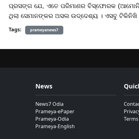
ପ୍ରସଙ୍ଗ ଯେ, ଏତେ ପରିମାଣର ବିସ୍ଫୋରକ (ଆମୋନିୟମ
ଥିଲା ସେମାନଙ୍କର ଅସଲ ଉଦ୍ଦେଶ୍ୟ । ଏସବୁ ଟିକିନିଖି
Tags:
prameyanews7
News
Quic
News7 Odia
Conta
Prameya-ePaper
Privac
Prameya-Odia
Terms
Prameya-English