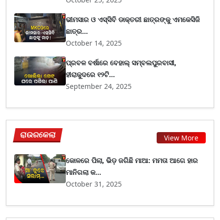
ଭୀମସାର ଓ ଏସ୍‌ସିବି ଡାକ୍ତରୀ ଛାତ୍ରଙ୍କୁ ଏମକେସିଜି
ଛାତ୍ର...
October 14, 2025
ପ୍ରବଳ ବର୍ଷାରେ ବେହାଲ୍ ସମ୍ବଲପୁରବାସୀ,
ହୀରାକୁଦରେ ୧୨ଟି...
September 24, 2025
ରାଉରକେଲା
View More
କୋଳରେ ପିଲା, ଭିଡ଼ ଜଗିଛି ମାଆ: ମମତା ଆଗେ ହାର
ମାନିଗଲା କ...
October 31, 2025