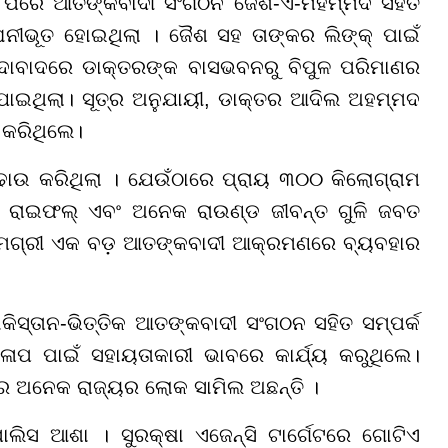
ା ପରେ ଆତଙ୍କବାଦୀ ସଂଗଠନ ଜୈଶ-ଏ-ମହମ୍ମଦ ସହିତ
ଘନୀଭୂତ ହୋଇଥିଲା । ଜୈଶ ସହ ତାଙ୍କର ଲିଙ୍କ୍ ପାଇଁ
ିଦାବାଦରେ ଡାକ୍ତରଙ୍କ ବାସଭବନରୁ ବିପୁଳ ପରିମାଣର
ାଇଥିଲା। ସୂତ୍ର ଅନୁଯାୟୀ, ଡାକ୍ତର ଆଦିଲ ଅହମ୍ମଦ
 କରିଥିଲେ।
ାଉ କରିଥିଲା । ଯେଉଁଠାରେ ପ୍ରାୟ ୩୦୦ କିଲୋଗ୍ରାମ
 ରାଇଫଲ୍ ଏବଂ ଅନେକ ରାଉଣ୍ଡ ଜୀବନ୍ତ ଗୁଳି ଜବତ
ସାମଗ୍ରୀ ଏକ ବଡ଼ ଆତଙ୍କବାଦୀ ଆକ୍ରମଣରେ ବ୍ୟବହାର
ିସ୍ତାନ-ଭିତ୍ତିକ ଆତଙ୍କବାଦୀ ସଂଗଠନ ସହିତ ସମ୍ପର୍କ
ଳାପ ପାଇଁ ସହାୟତାକାରୀ ଭାବରେ କାର୍ଯ୍ୟ କରୁଥିଲେ।
୍କରେ ଅନେକ ରାଜ୍ୟର ଲୋକ ସାମିଲ ଅଛନ୍ତି ।
ିସ ଆଶା । ସୁରକ୍ଷା ଏଜେନ୍ସି ଟାର୍ଗେଟରେ ଗୋଟିଏ