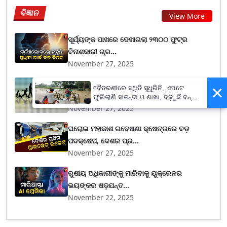
ବିଜ୍ଞାନ
View More
ସୂର୍ଯ୍ୟଙ୍କ ପାଖରେ ଦେଖାଗଲା ୨୩୦୦ ଫୁଟ୍‌ର
ବିନାଶକାରୀ ଗ୍ର...
November 27, 2025
AI ମଣିଷର ଆୟୁଷ ବୃଦ୍ଧି କରିବ କି ? ବୈଜ୍ଞାନିକଙ୍କ
×
ବୈତରଣୀରେ ସ୍ଥିତି ସୁଧୁରିନି, ଏପଟେ
ଦାବି-...
ଫୁଲିଲାଣି ସାଳନ୍ଦୀ ଓ ଶାଖା, ବଢ଼ୁଛି ବନ୍ୟା
ଭୟ
November 27, 2025
ଘରୋଇ ମହାକାଶ ଗବେଷଣା କ୍ଷେତ୍ରରେ ବଡ଼
ପଦକ୍ଷେପ, ଦେଶର ପ୍ର...
November 27, 2025
ରୁଷୀୟ ଅଧିକାରୀଙ୍କୁ ମାରିବାକୁ ୟୁକ୍ରେନର
ଭୟଙ୍କର ଷଡ଼ଯନ୍ତ...
November 22, 2025