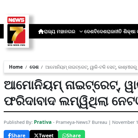
ରାଜ୍ୟ
ମହାନଗର
ଦେଶ
ବିଦେଶ
ରାଜନୀତି
ଶିକ୍ଷା 
Home
ଦେଶ
ଆମୋନିୟମ୍ ନାଇଟ୍ରେଟ୍, ୱାକି-ଟକି ସେଟ୍, କାଶ୍ମୀରରୁ
ଆମୋନିୟମ୍ ନାଇଟ୍ରେଟ୍, ୱାକ
ଫରିଦାବାଦ ଲମ୍ୱିଥିଲା ନେଟଓ
Prativa
Published By:
- Prameya-News7 Bureau | November 1
Share
Tweet
Share