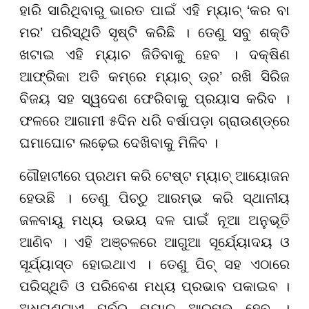
ହାରି ସାରିଥିବାରୁ ଭାରତ ପାଇଁ ଏହି ମ୍ୟାଚ୍ ‘କର ବା
ମର’ ପରିସ୍ଥିତି ସୃଷ୍ଟି କରିଛି । ତେଣୁ ସବୁ ଶକ୍ତି
ଖଟାଇ ଏହି ମ୍ୟାଚ ଜିତିବାକୁ ହେବ । ଦକ୍ଷିଣ
ଆଫ୍ରିକା ଅତି କମ୍ରେ ମ୍ୟାଚ୍ ଡ୍ର’ ରଖି ସିରିଜ
ବିଜୟ ସହ ସ୍ୱଦେଶ ଫେରିବାକୁ ପ୍ରୟାସ କରିବ ।
ଫଳରେ ଆଗାମୀ ୫ଦିନ ଧରି ବର୍ଷାପଡ଼ା ଗ୍ରାଉଣ୍ଡ୍ରେ
ଘମାଘୋଟ ଲଢ଼େଇ ଦେଖିବାକୁ ମିଳିବ ।
ଗୌହାଟୀରେ ପ୍ରଥମ କରି ଟେଷ୍ଟ ମ୍ୟାଚ୍ ଆୟୋଜନ
ହେଉଛି । ତେଣୁ ପିଚ୍ଠୁ ଆରମ୍ଭ କରି ସ୍ଥାନୀୟ
ଜଳବାୟୁ ମଧ୍ୟ ଉଭୟ ଦଳ ପାଇଁ ନୂଆ ଅନୁଭୂତି
ଆଣିବ । ଏହି ଅଞ୍ଚଳରେ ଆଗୁଆ ସୂର୍ଯ୍ୟୋଦୟ ଓ
ସୂର୍ଯ୍ୟାସ୍ତ ହୋଇଥାଏ । ତେଣୁ ପିଚ୍ ସହ ଏଠାରେ
ପରିସ୍ଥିତି ଓ ପରିବେଶ ମଧ୍ୟ ପ୍ରଭାବ ପକାଇବ ।
ଅଧଘଣ୍ଟାଏ ପୂର୍ବରୁ ମ୍ୟାଚ୍ ଆରମ୍ଭ ହେବ ।