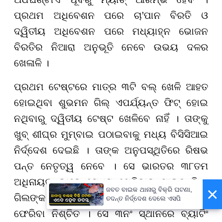
ପ୍ରଥମ ଅଧିବେଶନ ପରେ ଚା’ପାନ ବିରତି ଓ
ଦ୍ୱିତୀୟ ଅଧିବେଶନ ପରେ ମଧ୍ୟାହ୍ନ ଭୋଜନ
ବିରତିର ନିଆରା ଅନୁଭୂତି ନେବେ ଉଭୟ ଦଳର
ଖେଳାଳି ।
ପ୍ରଥମ ଟେଷ୍ଟରେ ମାତ୍ର ୩ଟି ବଲ୍ ଖେଳି ଆହତ
ହୋଇଥିବା ଶୁଭମନ ଗିଲ୍ ଏପର୍ଯ୍ୟନ୍ତ ଫିଟ୍ ହୋଇ
ନଥିବାରୁ ଦ୍ୱିତୀୟ ଟେଷ୍ଟ ଖେଳିବେ ନାହିଁ । ତାଙ୍କୁ
ଖୁବ୍ ଶୀଘ୍ର ମୁମ୍ବାଇ ପଠାଇବାକୁ ମଧ୍ୟ ବିସିସିଆଇ
ନିର୍ଦ୍ଦେଶ ଦେଇଛି । ତାଙ୍କ ଅନୁପସ୍ଥିତିରେ ରିଷଭ
ପନ୍ତ ନେତୃତ୍ୱ ନେବେ । ସେ ଭାରତର ୩୮ତମ
ଅଧିନାୟକ ଭାବେ ଟେଷ୍ଟ ଖେଳିବାକୁ ଯାଉଛନ୍ତି ।
×
ଜବତ ବାଇକ ଥାନାରୁ ବିକ୍ରି ଘଟଣା,
ଗିଲଙ୍କ ଅନୁପସ୍ଥିତିରେ ସାଇ ସୁଦର୍ଶନ ଏକାଦଶକୁ
ତଦନ୍ତ ନିର୍ଦ୍ଦେଶ ଦେଲେ ଏସପି
ଫେରିବା ନିଶ୍ଚିତ । ସେ ୩ନଂ ସ୍ଥାନରେ ବ୍ୟାଟିଂ