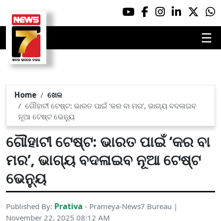
☰
Home
ଖେଳ
ଗୌହାଟୀ ଟେଷ୍ଟ: ଭାରତ ପାଇଁ ‘କର ବା ମର’, ଭାଗ୍ୟ ବଦଳାଇବ
ନୂଆ ଟେଷ୍ଟ ଭେନ୍ୟୁ
ଗୌହାଟୀ ଟେଷ୍ଟ: ଭାରତ ପାଇଁ ‘କର ବା
ମର’, ଭାଗ୍ୟ ବଦଳାଇବ ନୂଆ ଟେଷ୍ଟ
ଭେନ୍ୟୁ
Prativa
Published By:
- Prameya-News7 Bureau |
November 22, 2025 08:12 AM