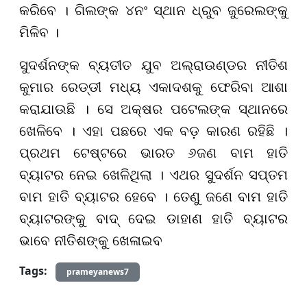
କରିବେ । ଗିଲଙ୍କ ୪ନଂ ସ୍ଥାନ ଧ୍ରୁବ ଜୁରେଲଙ୍କୁ
ମିଳିବ ।
ସୁଦର୍ଶନଙ୍କ ବ୍ୟତୀତ ଯୁବ ଅଲ୍ରାଉଣ୍ଡର ନୀତିଶ
କୁମାର ରେଡ୍ଡୀ ମଧ୍ୟ ଏକାଦଶକୁ ଫେରିବା ଆଶା
କରାଯାଉଛି । ସେ ଅକ୍ଷର ପଟେଲଙ୍କ ସ୍ଥାନରେ
ଖେଳିବେ । ଏହା ପଛରେ ଏକ ବଡ଼ କାରଣ ରହିଛି ।
ପ୍ରଥମ ଟେଷ୍ଟରେ ଭାରତ ୬ଜଣ ବାମ ହାତି
ବ୍ୟାଟର ନେଇ ଖେଳିଥିଲା । ଏଥର ସୁଦର୍ଶନ ସପ୍ତମ
ବାମ ହାତି ବ୍ୟାଟର ହେବେ । ତେଣୁ ଜଣେ ବାମ ହାତି
ବ୍ୟାଟରଙ୍କୁ ବାଦ୍ ଦେଇ ଡାହାଣ ହାତି ବ୍ୟାଟର
ଭାବେ ନୀତିଶଙ୍କୁ ଖେଳାଇବ
Tags:
prameyanews7