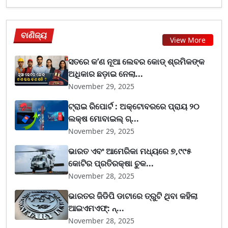
ବାଣିଜ୍ୟ
View More
ସତରେ କ’ଣ ନୂଆ ଲେବର କୋଡ୍‌ ଶ୍ରମିକଙ୍କ
ଅଧିକାର ଛଡ଼ାଇ ନେଲା...
November 29, 2025
ଟ୍ରାଇ ରିପୋର୍ଟ : ଅକ୍ଟୋବରରେ ପ୍ରାୟ ୨୦
ଲକ୍ଷ ମୋବାଇଲ୍ ଗ୍...
November 29, 2025
ଭାରତ ଏବଂ ଆମେରିକା ମଧ୍ୟରେ ୭,୯୯୫
କୋଟିର ପ୍ରତିରକ୍ଷା ଚୁକ...
November 28, 2025
ଭାରତର ଜିଡିପି ଡାଟାରେ ତ୍ରୁଟି ଥିବା କହିଲା
ଆଇଏମଏଫ୍‌: ନ୍...
November 28, 2025