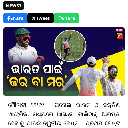
NEWS7
Share
Tweet
Share
ଗୌହାଟୀ ୨୨/୧୧ : ଘରୋଇ ଭାରତ ଓ ଦକ୍ଷିଣ
ଆଫ୍ରିକା ମଧ୍ୟରେ ଆସନ୍ତା କାଲିଠାରୁ ଆରମ୍ଭ
ହେବାକୁ ଯାଉଛି ଦ୍ୱିତୀୟ ଟେଷ୍ଟ । ପ୍ରଥମ ଟେଷ୍ଟ