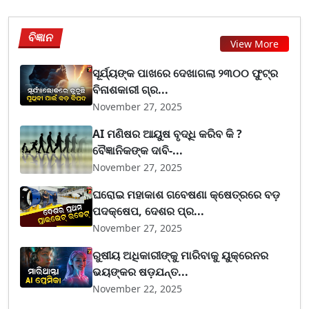
ବିଜ୍ଞାନ
View More
ସୂର୍ଯ୍ୟଙ୍କ ପାଖରେ ଦେଖାଗଲା ୨୩୦୦ ଫୁଟ୍‌ର
ବିନାଶକାରୀ ଗ୍ର...
November 27, 2025
AI ମଣିଷର ଆୟୁଷ ବୃଦ୍ଧି କରିବ କି ?
ବୈଜ୍ଞାନିକଙ୍କ ଦାବି-...
November 27, 2025
ଘରୋଇ ମହାକାଶ ଗବେଷଣା କ୍ଷେତ୍ରରେ ବଡ଼
ପଦକ୍ଷେପ, ଦେଶର ପ୍ର...
November 27, 2025
ରୁଷୀୟ ଅଧିକାରୀଙ୍କୁ ମାରିବାକୁ ୟୁକ୍ରେନର
ଭୟଙ୍କର ଷଡ଼ଯନ୍ତ...
November 22, 2025