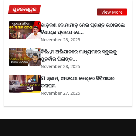
ଭୁବନେଶ୍ୱର
View More
ଗାଡ଼କଣ ବୋମାମାଡ଼ ନେଇ ପ୍ରଶ୍ନ ଉଠାଇଲେ
ବିଧାୟକ ପ୍ରତାପ ଦେ...
November 28, 2025
ବିଭିନ୍ନ ଅଭିଯାନରେ ମାଧ୍ୟମରେ ସ୍କୁଲକୁ
ପୁନର୍ବାର ପିଲାଙ୍କ...
November 28, 2025
SI ସ୍କାମ୍, ଝାରପଡା ଜେଲ୍‌ରେ ସିବିଆଇର
ତନାଘନା
November 27, 2025