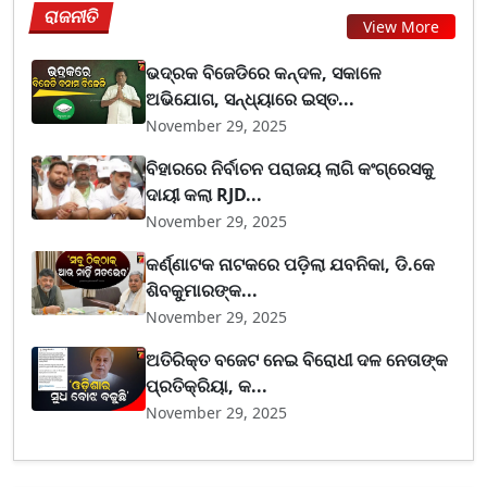
ରାଜନୀତି
View More
ଭଦ୍ରକ ବିଜେଡିରେ କନ୍ଦଳ, ସକାଳେ
ଅଭିଯୋଗ, ସନ୍ଧ୍ୟାରେ ଇସ୍ତ...
November 29, 2025
ବିହାରରେ ନିର୍ବାଚନ ପରାଜୟ ଲାଗି କଂଗ୍ରେସକୁ
ଦାୟୀ କଲା RJD...
November 29, 2025
କର୍ଣ୍ଣାଟକ ନାଟକରେ ପଡ଼ିଲା ଯବନିକା, ଡି.କେ
ଶିବକୁମାରଙ୍କ...
November 29, 2025
ଅତିରିକ୍ତ ବଜେଟ ନେଇ ବିରୋଧୀ ଦଳ ନେତାଙ୍କ
ପ୍ରତିକ୍ରିୟା, କ...
November 29, 2025