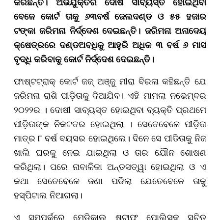
କରିଛନ୍ତି। ଅଭିଯୁକ୍ତର ଦୋଷ ସାବ୍ୟସ୍ତ ହୋଇଥିବା
ବେଳେ କୋର୍ଟ ତାକୁ ୬୩ବର୍ଷ ଜେଲଦଣ୍ଡ ଓ ୫୫ ହଜାର
ଟଙ୍କା ଜରିମନା ନିର୍ଦ୍ଦେଶ ଦେଇଛନ୍ତି। ଜରିମନା ଅନାଦେୟ
କ୍ଷେତ୍ରରେ ଦଣ୍ଡଅବଧିକୁ ଆହୁରି ଅଧିକ ୩ ବର୍ଷ ୬ ମାସ
ବୃଦ୍ଧି କରିବାକୁ କୋର୍ଟ ନିର୍ଦ୍ଦେଶ ଦେଇଛନ୍ତି।
ଫାଷ୍ଟଟ୍ରାକ୍ କୋର୍ଟ ଜଜ୍ ଅଞ୍ଜୁ ମୀରା ବିରଳା କହିଛନ୍ତି ଯେ
ଜରିମନା ରାଶି ପୀଡ଼ିତାକୁ ଦିଆଯିବ। ଏହି ମାମଲା ନଭେମ୍ବର
୨୦୨୨ର । ଦୋଷୀ ସାବ୍ୟସ୍ତ ହୋଇଥିବା ବ୍ୟକ୍ତି ପ୍ରଥମେ
ପୀଡ଼ିତାଙ୍କ ନିକଟତର ହୋଇଥିଲା । ସେତେବେଳେ ପୀଡ଼ିତା
ମାତ୍ର ୮ ବର୍ଷ ବୟସର ହୋଇଥିଲେ। ଦିନେ ସେ ପୀଡିତାକୁ ନିଜ
ଖାଲି ଘରକୁ ନେଇ ଯାଇଥିଲା ଓ ତାର ଯୌନ ଶୋଷଣ
କରିଥିଲା। ପରେ ନାବାଳିକା ଅନ୍ତସତ୍ୱା ହୋଇଥିଲା ଓ ଏ
କଥା ସେତେବେଳେ ଜଣା ପଡିଲା ଯେତେବେଳେ ତାକୁ
ହସ୍ପିଟାଲ ନିଆଗଲା।
ଏ ସମ୍ପର୍କରେ ମେଡିକାଲ ଷ୍ଟାଫ ପୋଲିସକୁ ସୂଚିତ