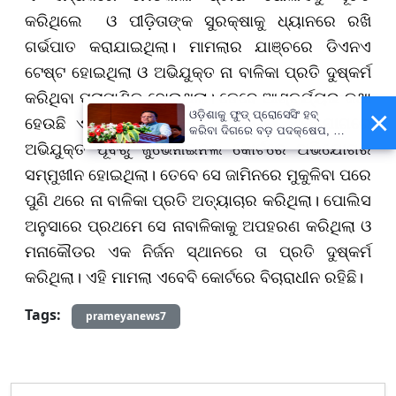
କରିଥିଲେ ଓ ପୀଡ଼ିତାଙ୍କ ସୁରକ୍ଷାକୁ ଧ୍ୟାନରେ ରଖି
ଗର୍ଭପାତ କରାଯାଇଥିଲା। ମାମଲାର ଯାଞ୍ଚରେ ଡିଏନଏ
ଟେଷ୍ଟ ହୋଇଥିଲା ଓ ଅଭିଯୁକ୍ତ ନା ବାଳିକା ପ୍ରତି ଦୁଷ୍କର୍ମ
କରିଥିବା ପ୍ରାମାଣିତ ହୋଇଥିଲା। ତେବେ ଆଶ୍ଚର୍ଯ୍ୟର କଥା
×
ଓଡ଼ିଶାକୁ ଫୁଡ୍ ପ୍ରୋସେସିଂ ହବ୍
ହେଉଛି ଏହି ନାବାଳିକାକୁ ହଇରାଣ କରିବା ଅଭିଯୋଗରେ
କରିବା ଦିଗରେ ବଡ଼ ପଦକ୍ଷେପ, ୪୨
ହଜାରରୁ ଅଧିକ ନିଯୁକ୍ତି ସୁଯୋଗ
ଅଭିଯୁକ୍ତ ପୂର୍ବରୁ ଜୁଭେନାଇନଲ କୋର୍ଟରେ ଅଭିଯୋଗର
ସମ୍ମୁଖୀନ ହୋଇଥିଲା। ତେବେ ସେ ଜାମିନରେ ମୁକୁଳିବା ପରେ
ପୁଣି ଥରେ ନା ବାଳିକା ପ୍ରତି ଅତ୍ୟାଚାର କରିଥିଲା। ପୋଲିସ
ଅନୁସାରେ ପ୍ରଥମେ ସେ ନାବାଳିକାକୁ ଅପହରଣ କରିଥିଲା ଓ
ମନାକୌଡର ଏକ ନିର୍ଜନ ସ୍ଥାନରେ ତା ପ୍ରତି ଦୁଷ୍କର୍ମ
କରିଥିଲା। ଏହି ମାମଲା ଏବେବି କୋର୍ଟରେ ବିଚାରାଧୀନ ରହିଛି।
Tags:
prameyanews7