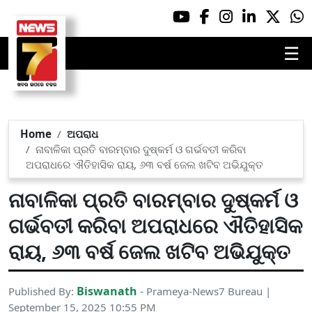
☰
Home
ଅପରାଧ
ନାବାଳିକା ପ୍ରତି ବାରମ୍ବାର ଦୁଷ୍କର୍ମ ଓ ଗର୍ଭବତୀ କରିବା
ଅପରାଧରେ ଐତିହାସିକ ରାୟ, ୬୩ ବର୍ଷ ଜେଲ ଖଟିବ ଅଭିଯୁକ୍ତ
ନାବାଳିକା ପ୍ରତି ବାରମ୍ବାର ଦୁଷ୍କର୍ମ ଓ
ଗର୍ଭବତୀ କରିବା ଅପରାଧରେ ଐତିହାସିକ
ରାୟ, ୬୩ ବର୍ଷ ଜେଲ ଖଟିବ ଅଭିଯୁକ୍ତ
Biswanath
Published By:
- Prameya-News7 Bureau |
September 15, 2025 10:55 PM