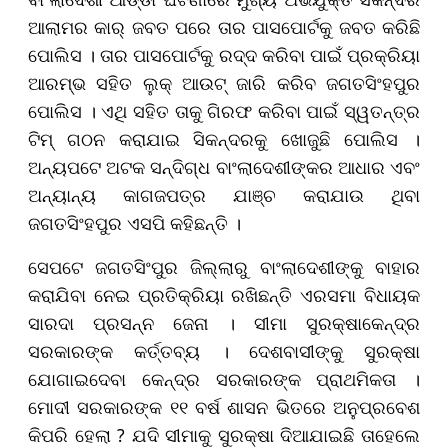
ଆଲାମର କାର୍ ଜବତ ପରେ ତାର ପାସପୋର୍ଟକୁ ଜବତ କରିଛି
ପୋଲିସ । ତାର ପାସପୋର୍ଟକୁ ରଦ୍ଦ କରିବା ପାଇଁ ପ୍ରକ୍ରିୟା
ଆରମ୍ଭ ସହିତ ଲୁକ୍ ଆଉଟ୍ ଜାରି କରିବ ଜଗତସିଂହପୁର
ପୋଲିସ । ଏଥି ସହିତ ତାକୁ ଗିରଫ କରିବା ପାଇଁ ସ୍ୱତନ୍ତ୍ର
ଟିମ୍ ଗଠନ କରାଯାଇ ସିକନ୍ଦରକୁ ଖୋଜୁଛି ପୋଲିସ ।
ଅନ୍ୟପଟେ ଅଟକ ସନ୍ଦିଗ୍ଧ ବାଂଲାଦେଶୀଙ୍କର ଆଧାର ଏବଂ
ଅନ୍ୟାନ୍ୟ କାଗଜପତ୍ର ଯାଞ୍ଚ କରାଯାଉ ଥିବା
ଜଗତସିଂହପୁର ଏସପି କହିଛନ୍ତି ।
ସେପଟେ
ଜଗତସିଂପୁର ଜିଲ୍ଲାରୁ ବାଂଲାଦେଶୀଙ୍କୁ ବାହାର
କରାଯିବା
ନେଇ
ପ୍ରତିକ୍ରିୟା ରଖିଛନ୍ତି ଏରସମା ବିଧାୟକ
ସା
ରଦା ପ୍ରସ
ନ୍ନ
ଜେନା । ସୀମା ସୁରକ୍ଷାକେନ୍ଦ୍ର
ସରକାରଙ୍କ କର୍ତ୍ତବ୍ୟ । ଦେଶବାସୀଙ୍କୁ ସୁରକ୍ଷା
ଯୋଗାଇଦେବା କେନ୍ଦ୍ର ସରକାରଙ୍କ ପ୍ରାଥମିକତା ।
ମୋଦୀ ସରକାରଙ୍କ ୧୧ ବର୍ଷ ଶାସନ ଭିତରେ ଅନୁପ୍ରବେଶ
କିପରି ହେଲା
?
ଯଦି ସୀମାକୁ ସୁରକ୍ଷା ଦିଆଯାଇଛି ତାହେଲେ