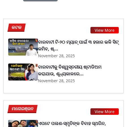
କଟକ
View More
ବାରବାଟୀ ଟି-୨୦ ମ୍ୟାଚ୍ ପାଇଁ ୩ ହଜାର ଭଳି ସିଟ୍
କମିବ, ଷ୍...
November 28, 2025
ବାରବାଟୀକୁ ବିଶ୍ୱସ୍ତରୀୟ ଷ୍ଟାଡିଅମ
କରାଯାଉ, ଶୂନ୍ୟକାଳରେ...
November 28, 2025
ମନୋରଞ୍ଜନ
View More
ଏପଟେ ପଳାଶ-ସ୍ମୃତିଙ୍କ ବିବାହ ସ୍ଥଗିତ,