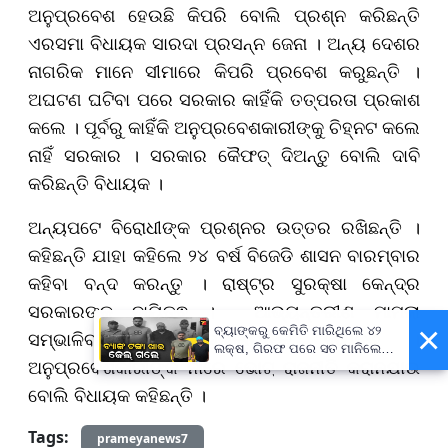
ଅନୁପ୍ରବେଶ ହେଉଛି କିପରି ବୋଲି ପ୍ରଶ୍ନ କରିଛନ୍ତି
ଏରସମା ବିଧାୟକ
ସା
ରଦା ପ୍ରସନ୍ନ ଜେନା । ଅନ୍ୟ ଦେଶର
ନାଗରିକ ମାନେ ସୀମାରେ କିପରି ପ୍ରବେଶ କରୁଛନ୍ତି ।
ଅଘଟଣ ଘଟିବା ପରେ ସରକାର କାହିଁକି ତତ୍ପରତା ପ୍ରକାଶ
କଲେ । ପୂର୍ବରୁ କାହିଁକି ଅନୁପ୍ରବେଶକାରୀଙ୍କୁ ଚିହ୍ନଟ କଲେ
ନାହିଁ ସରକାର । ସରକାର କୈଫତ୍ ଦିଅନ୍ତୁ ବୋଲି ଦାବି
କରିଛନ୍ତି ବିଧାୟକ ।
ଅନ୍ୟପଟେ ବିରୋଧୀଙ୍କ ପ୍ରଶ୍ନର ଉତ୍ତର ରଖିଛନ୍ତି ।
କହିଛନ୍ତି ଯାହା କହିଲେ ୨୪ ବର୍ଷ ବିଜେଡି ଶାସନ ବାରମ୍ବାର
କହିବା ବନ୍ଦ କରନ୍ତୁ । ରାଷ୍ଟ୍ର ସୁରକ୍ଷା କେନ୍ଦ୍ର
ସରକାରଙ୍କ ଦାୟିତ୍ଵ । ଆଭ୍ୟନ୍ତରୀଣ ମାମଲା
×
ବ୍ୟାଙ୍କରୁ କେମିତି ମାରିଥିଲେ ୪୨
ସମ୍ଭାଳିବା ରାଜ୍ୟ ସରକାରଙ୍କ ଦାୟିତ୍ଵ ।
ଲକ୍ଷ, ଗିରଫ ପରେ ସତ ମାନିଲେ
ଅନୁପ୍ରବେଶ
କା
ରୀଙ୍କ
ନାଁ
ରେ ଭୋ
ଟ୍
ରାଜନୀତି କରାନଯାଉ
ବାପ-ପୁଅ
ବୋଲି ବିଧାୟକ କହିଛନ୍ତି ।
Tags:
prameyanews7