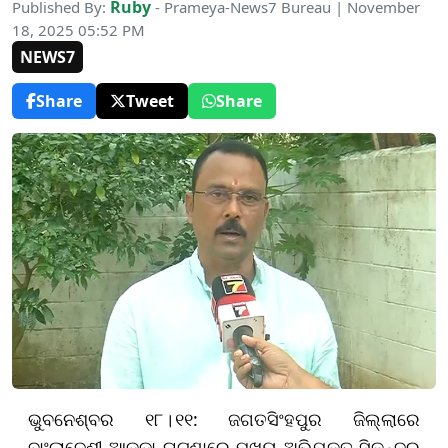
Ruby
Published By:
- Prameya-News7 Bureau | November
18, 2025 05:52 PM
NEWS7
Share
Tweet
Share
ଭୁବନେଶ୍ବର ୧୮
।
୧୧
:
ଜଗତସିଂହପୁର ଜିଲ୍ଲାରେ
ବାଂଲାଦେଶୀ ଆଡ୍ଡା ଘଟଣାରେ ମୁଖ୍ୟ ଅଭିଯୁକ୍ତ ସିକନ୍ଦର