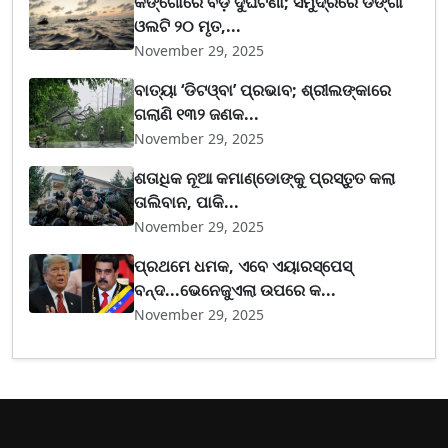
କଙ୍ଗୋରେ ବଡ଼ ଦୁର୍ଘଟଣା; ସମୁଦ୍ରରେ ଡଙ୍ଗା
ଓଲଟି ୨୦ ମୃତ,...
November 29, 2025
ବାତ୍ୟା ‘ଡିଟଓ୍ବା’ ପ୍ରଭାବ; ଶ୍ରୀଲଙ୍କାରେ
ଗଲାଣି ୧୩୨ ଜଣକ...
November 29, 2025
ଶତାଧିକ ନୂଆ କମାଣ୍ଡୋଙ୍କୁ ପ୍ରସ୍ତୁତ କଲା
ତାଲିବାନ, ପାକି...
November 29, 2025
ପ୍ରଥମେ ଧମକ, ଏବେ ଏୟାରସ୍ପେସ୍
ବନ୍ଦ...ଭେନେଜୁଏଲା ଉପରେ କ...
November 29, 2025