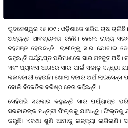
ଭୁବନେଶ୍ୱର ୧୫।୦୯ :
ଓଡ଼ିଶାରେ ଖରିପ ଚାଷ ଚାଲିଛ
ଅତ୍ୟନ୍ତ ଆବଶ୍ୟକତା ରହିଛି।
ହେଲେ
ରାଜ୍ୟ ସରକ
ଦହଗଞ୍ଜ ହେଉଛନ୍ତି। ଚାଷୀଙ୍କୁ ସାର ଯୋଗାଇ ଦେ
କହୁଛନ୍ତି ପର୍ଯ୍ୟପ୍ତ ପରିମାଣରେ ସାର ମହଜୁତ ଅଛି। ଚାଷୀ
ଏବଂ ପ୍ୟାକସ ଆଗରେ ସାର ପାଇଁ ସକାଳୁ ସନ୍ଧ୍ୟା ଯ
କଳାବଜାରୀ ହେଉଛି। ଖୋଲା ବଜାର ଅର୍ଥ ଲାଇସେନ୍ସ ପ
ବୋଲି ବିଜେଡିର ବରିଷ୍ଠ ନେତା କହିଛନ୍ତି ।
ସେହିପରି
ସରକାର କହୁଛନ୍ତି ସାର ପର୍ଯ୍ୟାପ୍ତ ପ
ସରକାରଙ୍କ ମନ୍ତ୍ରୀ ଫିଲ୍ଡକୁ ଯାଆନ୍ତୁ। ଫିଲ୍ଡକୁ ଯା
କରୁଛି। ଏକଥା ଶୁଣି ଆମାକୁ ଲଜ୍ଜ୍ୟା ଲାଗିଲାଣି।