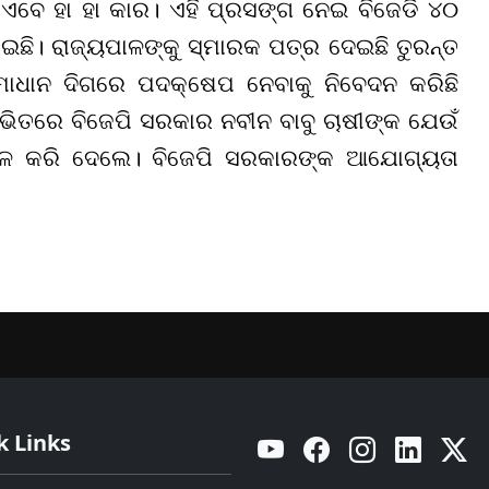
ଳ
ଏବେ
ହା
ହା
କାର।
ଏହି ପ୍ରସଙ୍ଗ ନେଇ
ବିଜେଡି ୪୦
ଛି। ରାଜ୍ୟପାଳଙ୍କୁ ସ୍ମାରକ ପତ୍ର ଦେଇଛି ତୁରନ୍ତ
ାଧାନ ଦିଗରେ ପଦକ୍ଷେପ ନେବାକୁ ନିବେଦନ କରିଛି
ଭିତରେ ବିଜେପି ସରକାର ନବୀନ ବାବୁ ଚାଷୀଙ୍କ ଯେଉଁ
ଫଳ କରି ଦେଲେ। ବିଜେପି ସରକାରଙ୍କ ଆଯୋଗ୍ୟତା
k Links
YouTube
Facebook
Instagram
Linkedin
Twitt