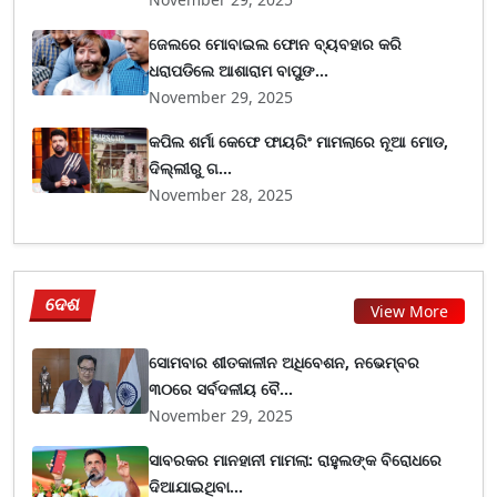
ଜେଲରେ ମୋବାଇଲ ଫୋନ ବ୍ୟବହାର କରି
ଧରାପଡିଲେ ଆଶାରାମ ବାପୁଙ...
November 29, 2025
କପିଲ ଶର୍ମା କେଫେ ଫାୟରିଂ ମାମଲାରେ ନୂଆ ମୋଡ,
ଦିଲ୍ଲୀରୁ ଗ...
November 28, 2025
ଦେଶ
View More
ସୋମବାର ଶୀତକାଳୀନ ଅଧିବେଶନ, ନଭେମ୍ବର
୩୦ରେ ସର୍ବଦଳୀୟ ବୈ...
November 29, 2025
ସାବରକର ମାନହାନୀ ମାମଲା: ରାହୁଲଙ୍କ ବିରୋଧରେ
ଦିଆଯାଇଥିବା...