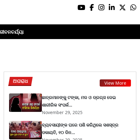
ଜୀବନଚର୍ଯ୍ୟା
ଅପରାଧ
View More
ଛାତ୍ରମାନଙ୍କୁ ଟଙ୍କା, ମଦ ଓ ଡ୍ରଗ୍ସ ଦେଇ
ଶାରୀରିକ ସଂପର୍କ...
November 29, 2025
ବ୍ୟବସାୟୀଙ୍କ ଘରେ ପଶି କରିଥିଲେ ସଶସ୍ତ୍ର
ଡକାୟତି, ୧୦ ଦିନ...
November 29, 2025