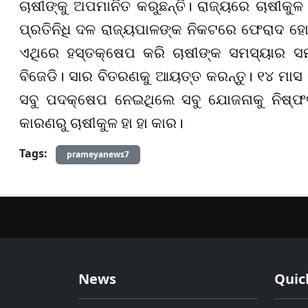
ଚାଷୀଙ୍କୁ ଅପମାନିତ କରୁଛନ୍ତି। ରାଜ୍ୟରେ ଚାଷୀକୁ
ପ୍ରତିନିଧି ଦଳ ରାଜ୍ୟପାଳଙ୍କ ନିକଟରେ ଫେରାଦ ହୋଇ
ଏଥିରେ ହସ୍ତକ୍ଷେପ କରି ଚାଷୀଙ୍କ ସମସ୍ୟାର ସମ
ବିଜେଡି। ସାର ବିତରଣକୁ
ଆୟତ୍ତ
କରନ୍ତୁ। ୧୪ ମାସ 
ସବୁ ପଦକ୍ଷେପ ନେଇଥିଲେ ସବୁ ଯୋଜନାକୁ ନିଷ୍
କାରଣରୁ ଚାଷୀକୁଳ ହା ହା କାର।
Tags:
prameyanews7
News
Quic