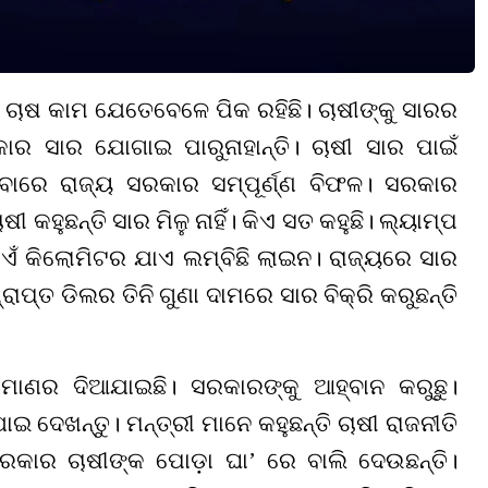
ି। ଚାଷ କାମ ଯେତେବେଳେ ପିକ ରହିଛି। ଚାଷୀଙ୍କୁ ସାରର
ାର ସାର ଯୋଗାଇ ପାରୁନାହାନ୍ତି। ଚାଷୀ ସାର ପାଇଁ
ବାରେ ରାଜ୍ୟ ସରକାର ସମ୍ପୂର୍ଣ୍ଣ ବିଫଳ। ସରକାର
 କହୁଛନ୍ତି ସାର ମିଳୁ ନାହିଁ। କିଏ ସତ କହୁଛି। ଲ୍ୟାମ୍ପ
ାଏଁ କିଲୋମିଟର
ଯାଏ ଲମ୍ବିଛି ଲାଇନ
।
ରାଜ୍ୟରେ
ସାର
୍ରାପ୍ତ
ଡି
ଲର ତିନି
ଗୁଣା
ଦାମରେ ସାର ବି
କ୍ରି
କରୁଛନ୍ତି
ରିମାଣର ଦିଆଯାଇଛି। ସରକାରଙ୍କୁ ଆହ୍ବାନ କରୁଛୁ।
ଇ ଦେଖନ୍ତୁ। ମନ୍ତ୍ରୀ ମାନେ କହୁଛନ୍ତି ଚାଷୀ ରାଜନୀତି
 ସରକାର ଚାଷୀଙ୍କ ପୋଡ଼ା ଘା
’
ରେ ବାଲି ଦେଉଛନ୍ତି।