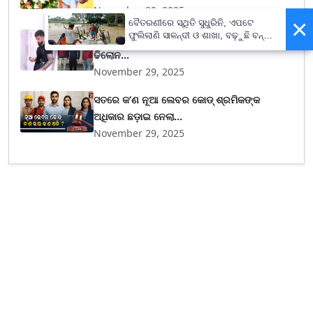
November 29, 2025
×
ବୈତରଣୀରେ ସ୍ଥିତି ସୁଧୁରିନି, ଏପଟେ
ଫୁଲିଲାଣି ସାଳନ୍ଦୀ ଓ ଶାଖା, ବଢ଼ୁଛି ବନ୍ୟା
“କପିଲ୍ ଶର୍ମାଙ୍କୁ ହତ୍ୟା ଯୋଜନା କରିଥିଲା ଗୋଲ୍ଡି
ଭୟ
ଢିଲୋନ...
November 29, 2025
ସତରେ କ’ଣ ନୂଆ ଲେବର କୋଡ୍‌ ଶ୍ରମିକଙ୍କ
ଅଧିକାର ଛଡ଼ାଇ ନେଲା...
November 29, 2025