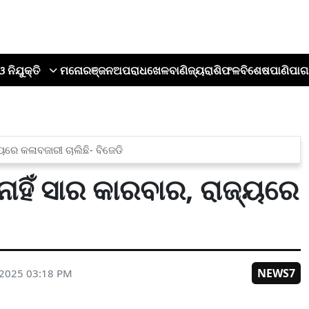
ଓ ନିଯୁକ୍ତି
ମନୋରଞ୍ଜନ
ଅପରାଧ
ଖେଳ
ବାଣିଜ୍ୟ
ରାଶିଫଳ
ବିଶେଷ
ପାଣିପାଗ
ୟରେ କଳାବଜାରୀ ଚାଲିଛି- ବିଜେଡି
ହିଁ ସାର କାରବାର, ରାଜ୍ୟରେ
NEWS7
 2025 03:18 PM