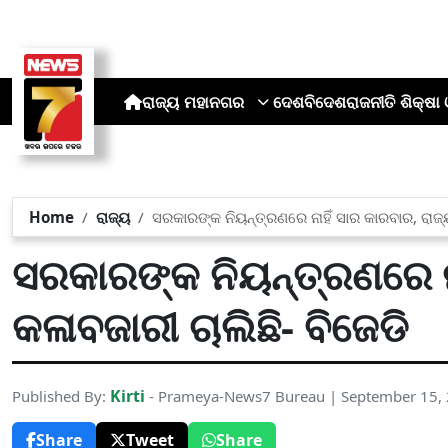
ରାଜ୍ୟ
ମହାନଗର
ଦେଶ
ବିଦେଶ
ରାଜନୀତି
ଶିକ୍ଷା 
Home
ରାଜ୍ୟ
ସରକାରଙ୍କ ନିୟନ୍ତ୍ରଣରେ ନାହିଁ ସାର କାରବାର, ରାଜ୍
ସରକାରଙ୍କ ନିୟନ୍ତ୍ରଣରେ ନା
କଳାବଜାରୀ ଚାଲିଛି- ବିଜେଡି
Kirti
Published By:
- Prameya-News7 Bureau | September 15,
Share
Tweet
Share