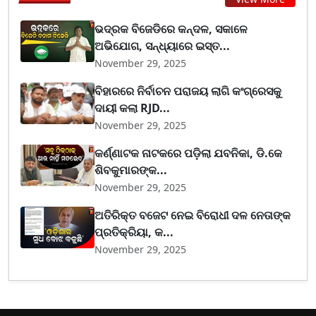
ଭଦ୍ରକ ବିଜେଡିରେ କନ୍ଦଳ, ସକାଳେ
ଅଭିଯୋଗ, ସନ୍ଧ୍ୟାରେ ଇସ୍ତ...
November 29, 2025
ବିହାରରେ ନିର୍ବାଚନ ପରାଜୟ ଲାଗି କଂଗ୍ରେସକୁ
ଦାୟୀ କଲା RJD...
November 29, 2025
କର୍ଣ୍ଣାଟକ ନାଟକରେ ପଡ଼ିଲା ଯବନିକା, ଡି.କେ
ଶିବକୁମାରଙ୍କ...
November 29, 2025
ଅତିରିକ୍ତ ବଜେଟ ନେଇ ବିରୋଧୀ ଦଳ ନେତାଙ୍କ
ପ୍ରତିକ୍ରିୟା, କ...
November 29, 2025