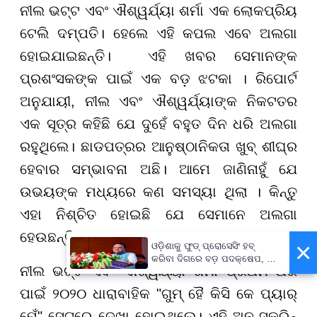
ନୀଲ ଭଟ୍ଟ ଏବଂ ଐଶ୍ୱର୍ଯ୍ୟା ଶର୍ମା ଏକ ଲୋକପ୍ରିୟ
ଟେଲି ଦମ୍ପତି। ହେଲେ ଏହି କପଲ ଏବେ ଅଲଗା
ହୋଇଯାଇଛନ୍ତି। ଏହି ଖବର ସେମାନଙ୍କ
ପ୍ରଶଂସକଙ୍କ ପାଇଁ ଏକ ବଡ଼ ଝଟକା । ରିପୋର୍ଟ
ଅନୁଯାୟୀ, ନୀଲ ଏବଂ ଐଶ୍ୱର୍ଯ୍ୟାଙ୍କ ନିକଟତର
ଏକ ସୂତ୍ର କହିଛି ଯେ ଦୁହେଁ ବହୁତ ଦିନ ଧରି ଅଲଗା
ରହୁଥିଲେ। ଛାଡପତ୍ରର ଆନୁଷ୍ଠାନିକତା ଖୁବ୍ ଶୀଘ୍ର
ହେବାର ସମ୍ଭାବନା ଅଛି। ଆମେ ଜାଣିନାହୁଁ ଯେ
ଉଭୟଙ୍କ ମଧ୍ୟରେ କଣ ସମସ୍ୟା ଥିଲା । କିନ୍ତୁ
ଏହା ନିଶ୍ଚିତ ହୋଇଛି ଯେ ସେମାନେ ଅଲଗା
ହେଉଛନ୍ତି।
×
ଓଡ଼ିଶାକୁ ଫୁଡ୍ ପ୍ରୋସେସିଂ ହବ୍
କରିବା ଦିଗରେ ବଡ଼ ପଦକ୍ଷେପ, ୪୨
ନୀଲ ଭଟ୍ଟ ଏବଂ ଐଶ୍ୱର୍ଯ୍ୟା ଶର୍ମା ପ୍ରଥମ ଥର
ହଜାରରୁ ଅଧିକ ନିଯୁକ୍ତି ସୁଯୋଗ
ପାଇଁ ୨୦୨୦ ଧାରାବାହିକ "ଗୁମ୍ ହୈ କିସି କେ ପ୍ୟାର୍
ମେଁ" ସେଟରେ ଦେଖା ହୋଇଥିଲେ। ଏହି ଅନ-ସ୍କ୍ରିନ୍