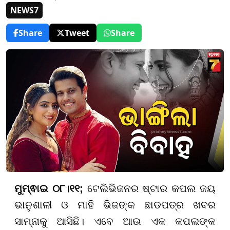
NEWS7
Share
Tweet
Share
ମୁମ୍ଵାଇ ୦୮।୧୧;
ଟେଲିଭିଜନର ଷ୍ଟାର କପଲ ଜୟ
ଭାନୁଶାଳୀ ଓ ମାହି ଭିଜଙ୍କ ଛାଡପତ୍ର ଖବର
ସାମ୍ନାକୁ ଆସିଛି। ଏବେ ଆଉ ଏକ କପଲଙ୍କ