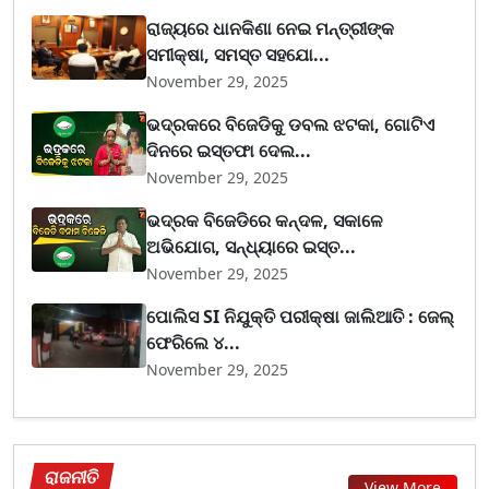
ରାଜ୍ୟରେ ଧାନକିଣା ନେଇ ମନ୍ତ୍ରୀଙ୍କ
ସମୀକ୍ଷା, ସମସ୍ତ ସହଯୋ...
November 29, 2025
ଭଦ୍ରକରେ ବିଜେଡିକୁ ଡବଲ ଝଟକା, ଗୋଟିଏ
ଦିନରେ ଇସ୍ତଫା ଦେଲ...
November 29, 2025
ଭଦ୍ରକ ବିଜେଡିରେ କନ୍ଦଳ, ସକାଳେ
ଅଭିଯୋଗ, ସନ୍ଧ୍ୟାରେ ଇସ୍ତ...
November 29, 2025
ପୋଲିସ SI ନିଯୁକ୍ତି ପରୀକ୍ଷା ଜାଲିଆତି : ଜେଲ୍
ଫେରିଲେ ୪...
November 29, 2025
ରାଜନୀତି
View More