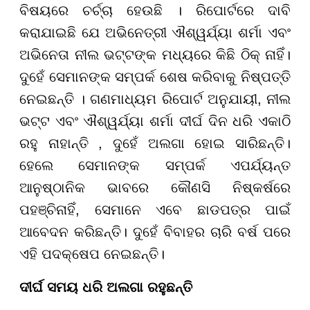
ବିଷୟରେ ଚର୍ଚ୍ଚା ହେଉଛି । ରିପୋର୍ଟରେ ଦାବି
କରାଯାଇଛି ଯେ ଅଭିନେତ୍ରୀ ଐଶ୍ୱର୍ଯ୍ୟା ଶର୍ମା ଏବଂ
ଅଭିନେତା ନୀଲ ଭଟ୍ଟଙ୍କ ମଧ୍ୟରେ କିଛି ଠିକ୍ ନାହିଁ।
ଦୁହେଁ ସେମାନଙ୍କ ସମ୍ପର୍କ ଶେଷ କରିବାକୁ ନିଷ୍ପତ୍ତି
ନେଇଛନ୍ତି । ଗଣମାଧ୍ୟମ ରିପୋର୍ଟ ଅନୁଯାୟୀ, ନୀଲ
ଭଟ୍ଟ ଏବଂ ଐଶ୍ୱର୍ଯ୍ୟା ଶର୍ମା ଦୀର୍ଘ ଦିନ ଧରି ଏକାଠି
ରହୁ ନାହାନ୍ତି , ଦୁହେଁ ଅଲଗା ହୋଇ ସାରିଛନ୍ତି।
ହେଲେ ସେମାନଙ୍କ ସମ୍ପର୍କ ଏପର୍ଯ୍ୟନ୍ତ
ଆନୁଷ୍ଠାନିକ ଭାବରେ କୌଣସି ନିଷ୍କର୍ଷରେ
ପହଞ୍ଚିନାହିଁ, ସେମାନେ ଏବେ ଛାଡପତ୍ର ପାଇଁ
ଆବେଦନ କରିଛନ୍ତି। ଦୁହେଁ ବିବାହର ଚାରି ବର୍ଷ ପରେ
ଏହି ପଦକ୍ଷେପ ନେଇଛନ୍ତି।
ଦୀର୍ଘ ସମୟ ଧରି ଅଲଗା ରହୁଛନ୍ତି