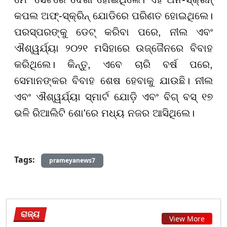
କପଲ ଅଫ୍-ସ୍କ୍ରିନ୍ ଯୋଡିରେ ପରିଣତ ହୋଇଥିଲେ।
ପରସ୍ପରଙ୍କୁ ଡେଟ୍ କରିବା ପରେ, ନୀଲ ଏବଂ
ଐଶ୍ୱର୍ଯ୍ୟା ୨୦୨୧ ମସିହାରେ ଉଜ୍ଜୈନରେ ବିବାହ
କରିଥିଲେ। କିନ୍ତୁ, ଏବେ ଚାରି ବର୍ଷ ପରେ,
ସେମାନଙ୍କର ବିବାହ ଶେଷ ହେବାକୁ ଯାଉଛି। ନୀଲ
ଏବଂ ଐଶ୍ୱର୍ଯ୍ୟା ସ୍ମାର୍ଟ ଯୋଡ଼ି ଏବଂ ବିଗ୍ ବସ୍ ୧୭
ଭଳି ରିଆଲିଟି ଶୋ'ରେ ମଧ୍ୟ ନଜର ଆସିଥିଲେ।
Tags:
prameyanews7
ରାଜ୍ୟ
View More