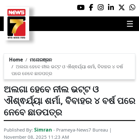
☰
Home
ମନୋରଞ୍ଜନ
ଅଲଗା ହେବେ ନୀଲ ଭଟ୍ଟ ଓ ଐଶ୍ଵର୍ଯ୍ୟା ଶର୍ମା, ବିବାହର ୪ ବର୍ଷ
ପରେ ନେବେ ଛାଡପତ୍ର
ଅଲଗା ହେବେ ନୀଲ ଭଟ୍ଟ ଓ
ଐଶ୍ଵର୍ଯ୍ୟା ଶର୍ମା, ବିବାହର ୪ ବର୍ଷ ପରେ
ନେବେ ଛାଡପତ୍ର
Simran
Published By:
- Prameya-News7 Bureau |
November 08, 2025 11:23 AM