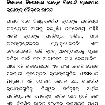
ବିଜନେଶ ବିଶେଷରେ ପଢନ୍ତୁ ରିପୋର୍ଟ ଗ୍ଲୋବାଲ
ବ୍ୟାଙ୍କ୍ ଦୌଡ଼ରେ ଭାରତ
ଭାରତ ଏବେ ବିଶ୍ୱସ୍ତରୀୟ ବ୍ୟାଙ୍କ ପ୍ରତିଷ୍ଠା
ଲକ୍ଷ୍ୟରେ ଆଗକୁ ବଢ଼ୁଛି। ଉଦ୍ଦେଶ୍ୟ ରହିଛି
ଏଭଳି ବ୍ୟାଙ୍କ ପ୍ରତିଷ୍ଠା କରିବା, ଯାହା
ଇନଫ୍ରାଷ୍ଟକଚର, ମ୍ୟାନୁଫାକଚରିଂ ଏବଂ
ଟେକ୍ନୋଲୋଜି ଭଳି ବୃହତ୍ ଆବଶ୍ୟକତାକୁ ପୂରଣ
କରିବା ପାଇଁ ବଡ଼ ଆକାରରେ ଋଣ ଦେଇପାରିବ।
ଆଉ ଏହି ଉଦ୍ଦେଶ୍ୟର ଏକ ଅଂଶ ହେଉଛି ଦେଶର
ସରକାରୀ କ୍ଷେତ୍ରର ବ୍ୟାଙ୍କଗୁଡ଼ିକ (PSBs)ର
ମିଶ୍ରଣ। ଏହି ଯୋଜନା କେବଳ ଯେ, ଭାରତୀୟ
ବ୍ୟାଙ୍କଗୁଡ଼ିକୁ ବିଶ୍ୱର ସର୍ବବୃହତ୍ ଆର୍ଥିକ
ପ୍ରତିଷ୍ଠାନର ସମକକ୍ଷ କରିବ ତାହା ନୁହେଁ ବରଂ
ଏହା ବିକଶିତ ଭାରତ ୨୦୪୭ର ଲକ୍ଷ୍ୟକୁ ମଧ୍ୟ