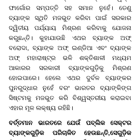
ଫାର୍ଗୋର ସମ୍ପତ୍ତି ସହ ସମାନ ନୁହେଁ। ତେଣୁ
ବ୍ୟାଙ୍କ ସ୍ଥିତି ମଜଭୁତ କରିବା ପାଇଁ ସରକାର
ଦ୍ୱିତୀୟ ପର୍ଯ୍ୟାୟ ମିଶ୍ରଣ କରିବାକୁ ଯୋଜନା
କରୁଛନ୍ତି। କୁହାଯାଉଛି ଏଥର ବ୍ୟାଙ୍କ ଅଫ୍
ବରୋଦା, ବ୍ୟାଙ୍କ ଅଫ୍ ଇଣ୍ଡିଆ ଏବଂ ବ୍ୟାଙ୍କ
ଅଫ୍ ମହାରାଷ୍ଟ୍ର ଭଳି ଶକ୍ତିଶାଳୀ ମଧ୍ୟମ
ଆକାରର ସରକାରୀ ବ୍ୟାଙ୍କଗୁଡ଼ିକୁ ମିଶ୍ରଣ
ହୋଇପାରେ। ହେଲେ ଏଥର ଦୁର୍ବଳ ବ୍ୟାଙ୍କର
ପୁନରୁଦ୍ଧାର ନୁହେଁ ବରଂ ଭାରତର ବ୍ୟାଙ୍କିଙ୍ଗ
ସିଷ୍ଟମକୁ ମଜଭୁତ କରି ବିଶ୍ୱସ୍ତରୀୟ କରାଇବା
ଏହାର ମୂଳ ଲକ୍ଷ୍ୟ ରହିଛି।
ବର୍ତ୍ତମାନ ଭାରତରେ ଯେଉଁ ପବ୍ଲିକ ସେକ୍ଟର
ବ୍ୟାଙ୍କଗୁଡ଼ିକ ପରିଚାଳିତ ହେଉଛନ୍ତି,ସେଗୁଡ଼ିକ