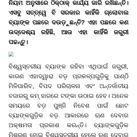
ନିୟମ ଅନୁସାରେ ଠିକ୍‌ଠାକ୍ କାର୍ଯ୍ୟ ଜାରି ରଖିଛନ୍ତି।
ଏସବୁ ସତ୍ତ୍ୱେ ବି ସରକାର କାହିଁକି ଗ୍ଲୋବାଲ
ବ୍ୟାଙ୍କ ପଛରେ ଦଉଡ଼ୁଛନ୍ତି
?
ଏହା ପଛରେ କଣ
ଉଦ୍ଦେଶ୍ୟ ରହିଛି, ଆଉ ଏହା କାହିଁକି ଜରୁରୀ
ପଢନ୍ତୁ।
ବିଶ୍ୱସ୍ତରୀୟ ବ୍ୟାଙ୍କ ରହିବା ଏଥିପାଇଁ ଜରୁରୀ,
କାରଣ ଏହାଦ୍ୱାରା ବଡ଼ ପ୍ରକଳ୍ପଗୁଡ଼ିକୁ ପାଣ୍ଠି
ମିଳିପାରିବ, ବିପଦ ପରିଚାଳନା ଏବଂ ଅନ୍ତର୍ଜାତୀୟ
ବଜାରରୁ କମ୍ ହାରରେ ଟଙ୍କା ଉଠାଇ ହେବ। ଅନେକ
ସମୟରେ ବଡ଼ ପୁଞ୍ଜି ନିବେଶ ପାଇଁ ଛୋଟ
ବ୍ୟାଙ୍କଗୁଡ଼ିକ ବଡ଼ ଆକାରରେ ଋଣ ଦେବାର
ଅକ୍ଷମତା ପ୍ରକାଶ କରନ୍ତି। ବ୍ୟାଙ୍କଗୁଡ଼ିକ
ମିଶ୍ରଣ ହୋଇ ବିଶ୍ୱସ୍ତରୀୟ ହେଲେ ଋଣ ଦେବାର