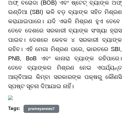
ଅଫ୍ ବରୋଦା (BOB) ଏବଂ ଷ୍ଟେଟ୍ ବ୍ୟାଙ୍କ ଅଫ୍
ଇଣ୍ଡିଆ (SBI) ଭଳି ବଡ଼ ବ୍ୟାଙ୍କ ସହିତ ମିଶ୍ରଣ
କରାଯାଇପାରେ। ଯଦି ଏଭଳି ମିଶ୍ରଣ ହୁଏ ତେବେ
ତେବେ ଦେଶରେ ସରକାରୀ ବ୍ୟାଙ୍କ ସଂଖ୍ୟା ହ୍ରାସ
ପାଇବ। ଦେଶରେ କେବଳ ୪ ସରକାରୀ ବ୍ୟାଙ୍କ
ରହିବ। ଏହି ମେଗା ମିଶ୍ରଣ ପରେ, ଭାରତରେ SBI,
PNB, BoB ଏବଂ କାନାରା ବ୍ୟାଙ୍କ ରହିପାରେ।
ତେବେ ବ୍ୟାଙ୍କର ମିଶ୍ରଣ ନେଇ ଏପର୍ଯ୍ୟନ୍ତ
ଆର୍‌ବିଆଇ କିମ୍ବା ସରକାରଙ୍କ ପକ୍ଷରୁ କୌଣସି
ସ୍ପଷ୍ଟ ସୂଚନା ଦିଆଯାଇ ନାହିଁ।
Tags:
prameyanews7