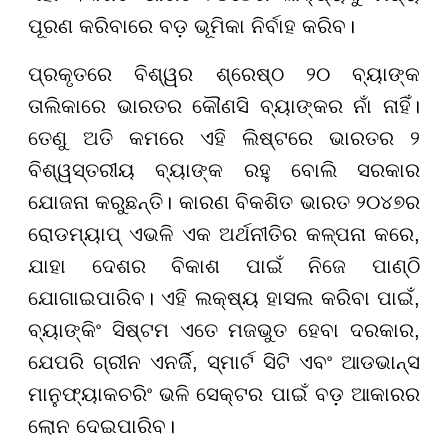
ପୂରଣ କରିବାରେ ବଡ଼ ଭୂମିକା ନିର୍ବାହ କରିବ।
ପ୍ରକୃତରେ ବିଶ୍ୱର ଶ୍ରେଷ୍ଠ ୨୦ ବ୍ୟାଙ୍କ
ତାଲିକାରେ ଭାରତର କୌଣସି ବ୍ୟାଙ୍କର ନାଁ ନାହିଁ।
ତେଣୁ ଅତି କମରେ ଏହି ଲିଷ୍ଟରେ ଭାରତର ୨
ବିଶ୍ୱସ୍ତରୀୟ ବ୍ୟାଙ୍କ ରହୁ ବୋଲି ସରକାର
ଯୋଜନା କରୁଛନ୍ତି। କାରଣ ବିକଶିତ ଭାରତ ୨୦୪୭ର
ରୋଡମ୍ୟାପ୍ ଏଭଳି ଏକ ଅର୍ଥନୀତିର କଳ୍ପନା କରେ,
ଯାହା ଦେଶର ବିକାଶ ପାଇଁ ନିଜେ ପାଣ୍ଠି
ଯୋଗାଇପାରିବ। ଏହି ଲକ୍ଷ୍ୟ ହାସଲ କରିବା ପାଇଁ,
ବ୍ୟାଙ୍କିଂ ସିଷ୍ଟମ ଏତେ ମଜଭୁତ ହେବା ଦରକାର,
ଯେପରି ଗ୍ରୀନ ଏନର୍ଜି, ସ୍ମାର୍ଟ ସିଟି ଏବଂ ଆଡଭାନ୍ସ
ମାନୁଫ୍ୟାକଚରିଂ ଭଳି ସେକ୍ଟର ପାଇଁ ବଡ଼ ଆକାରର
ଲୋନ ଦେଇପାରିବ।