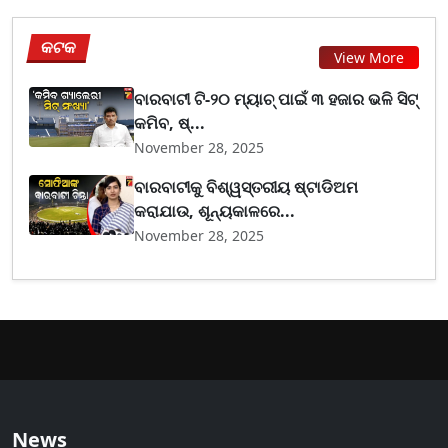
କଟକ
View More
ବାରବାଟୀ ଟି-୨୦ ମ୍ୟାଚ୍ ପାଇଁ ୩ ହଜାର ଭଳି ସିଟ୍
କମିବ, ଷ୍...
November 28, 2025
ବାରବାଟୀକୁ ବିଶ୍ୱସ୍ତରୀୟ ଷ୍ଟାଡିଅମ
କରାଯାଉ, ଶୂନ୍ୟକାଳରେ...
November 28, 2025
News