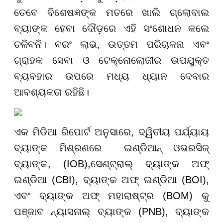
ତେବେ ବିଶେଷଜ୍ଞଙ୍କ ମତରେ ଖାଲି ଗ୍ଲୋବାଲ
ବ୍ୟାଙ୍କ ହେବା ଦୌଡ଼ରେ ଏହି ସଂଶୋଧନ କଲେ
ଚଳିବନି। ବରଂ ଲାଭ, ଉତ୍ତମ ପରିଚାଳନା ଏବଂ
ଗ୍ରାହକ ସେବା ଓ ଟେକ୍ନୋଲୋଜୀର ଉପଯୁକ୍ତ
ବ୍ୟବହାର ଉପରେ ମଧ୍ୟ ଧ୍ୟାନ ଦେବାର
ଆବଶ୍ୟକତା ରହିଛି।
ଏକ ମିଡିଆ ରିପୋର୍ଟ ଅନୁସାରେ, ଦ୍ୱିତୀୟ ପର୍ଯ୍ୟାୟ
ବ୍ୟାଙ୍କ ମିଶ୍ରଣରେ ଇଣ୍ଡିଆନ୍ ଓଭରସିଜ୍
ବ୍ୟାଙ୍କ, (IOB),ସେଣ୍ଟ୍ରାଲ୍ ବ୍ୟାଙ୍କ ଅଫ୍
ଇଣ୍ଡିଆ (CBI), ବ୍ୟାଙ୍କ ଅଫ୍ ଇଣ୍ଡିଆ (BOI),
ଏବଂ ବ୍ୟାଙ୍କ ଅଫ୍ ମହାରାଷ୍ଟ୍ର (BOM) କୁ
ପଞ୍ଜାବ ନ୍ୟାସନାଲ୍ ବ୍ୟାଙ୍କ (PNB), ବ୍ୟାଙ୍କ