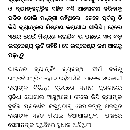
ଓ ବ୍ୟାଙ୍କଗୁଡ଼ିକ ସହିତ ବସି ଆଲୋଚନା କରିବାକୁ
ପଡିବ ବୋଲି ମନ୍ତ୍ରୀ କହିଥିଲେ। ତେବେ ପୂର୍ବରୁ ବି
କିଛି ବ୍ୟାଙ୍କର ମିଶ୍ରଣ କରାଯାଇ ସାରିଛି। ହେଲେ
ଏଥର ଯେଉଁ ମିଶ୍ରଣ କରାଯିବ ତା ପଛରେ ଏକ ବଡ଼
ଉଦ୍ଦେଶ୍ୟ ଲୁଚି ରହିଛି। ସେ ଉଦ୍ଦେଶ୍ୟ କଣ ଆଗକୁ
ପଢ଼ନ୍ତୁ।
ଭାରତର ବ୍ୟାଙ୍କିଂ ବ୍ୟବସ୍ଥା ଦୀର୍ଘ ବର୍ଷରୁ
ଖଣ୍ଡବିଖଣ୍ଡିତ ହୋଇ ରହିଆସିଛି। ଅନେକ ସରକାରୀ
ବ୍ୟାଙ୍କ ବିଭିନ୍ନ ସ୍ତରରେ ସମାନ ପ୍ରକାରର
ସୁବିଧା ଯୋଗାଇ ଆସୁଥିଲେ। ହେଲେ କିଛି ବ୍ୟାଙ୍କ
ଦୁର୍ବଳ ପ୍ରଦର୍ଶନ କରୁଥିବାରୁ ସେମାନଙ୍କୁ ମଜଭୁତ
ବ୍ୟାଙ୍କ ସହିତ ମିଶାଇ ଦିଆଯାଇଥିଲା। ଫଳରେ
ସେମାନଙ୍କ ସ୍ଥିତିରେ ସୁଧାର ଆସିଥିଲା।