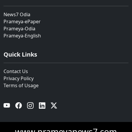
News7 Odia
Prameya-ePaper
Prameya-Odia
Prameya-English
Quick Links
Contact Us
Privacy Policy
Terms of Usage
YouTube
Facebook
Instagram
Linkedin
Twitter
www.prameyanews7.com