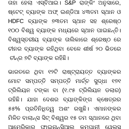
ତାହା ହେଲା ଏସ୍‌ବିଆଇ। S&P ରାଙ୍କିଂ ଅନୁସାରେ,
ଷ୍ଟେଟ୍ ବ୍ୟାଙ୍କ ଅଫ୍ ଇଣ୍ଡିଆ ୪୩ତମ ସ୍ଥାନ ଓ
HDFC ବ୍ୟାଙ୍କ ୭୩ତମ ସ୍ଥାନ ସହ ଶ୍ରେଷ୍ଠ
୧୦୦ ବିଶ୍ୱ ବ୍ୟାଙ୍କ ମଧ୍ୟରେ ସ୍ଥାନ ପାଇଛନ୍ତି।
ବିଶ୍ୱସ୍ତରୀୟ ବ୍ୟାଙ୍କ ତାଲିକାରେ ଶ୍ରେଷ୍ଠ ରେ
ଚୀନର ବ୍ୟାଙ୍କ ରହିଥିବା ବେଳେ ଶୀର୍ଷ ୨୦ ଭିତରେ
ଚୀନ୍‌ର ୭ଟି ବ୍ୟାଙ୍କ ରହିଛି।
ଭାରତରେ ଥିବା ୧୨ଟି ରାଷ୍ଟ୍ରାୟତ୍ତ ବ୍ୟାଙ୍କର
ମୋଟ ସମ୍ପତ୍ତି ସମ୍ପତ୍ତି ମାର୍ଚ୍ଚ ସୁଦ୍ଧା ୧୭୧
ଟ୍ରିଲିୟନ ଟଙ୍କା ବା (୧.୯୫ ଟ୍ରିଲିୟନ ଡଲାର)
ରହିଛି। ଯାହା ଦେଶର ବ୍ୟାଙ୍କିଙ୍ଗ କ୍ଷେତ୍ରର
୫୫% ପ୍ରତିନିଧିତ୍ୱ ଅଶଂ ରଖୁଛି। ଏମାନଙ୍କର
ମିଳିତ ବାଲାନ୍ସ ସିଟ୍ ବିଶ୍ୱର ୧୫ ତମ ସ୍ଥାନରେ ଥିବା
ଆମେରିକାର ଫାଇନାନ୍ସିଆଲ କମ୍ପାନୀ ୱେଲ୍ସ