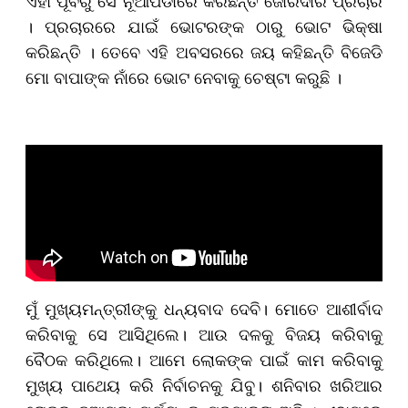
ଏହା ପୂର୍ବରୁ ସେ ନୂଆପଡାରେ କରିଛନ୍ତି ଜୋରଦାର ପ୍ରଚାର
। ପ୍ରଚାରରେ ଯାଇଁ ଭୋଟରଙ୍କ ଠାରୁ ଭୋଟ ଭିକ୍ଷା
କରିଛନ୍ତି । ତେବେ ଏହି ଅବସରରେ ଜୟ କହିଛନ୍ତି ବିଜେଡି
ମୋ ବାପାଙ୍କ ନାଁରେ ଭୋଟ ନେବାକୁ ଚେଷ୍ଟା କରୁଛି ।
ମୁଁ ମୁଖ୍ୟମନ୍ତ୍ରୀଙ୍କୁ ଧନ୍ୟବାଦ ଦେବି। ମୋତେ ଆଶୀର୍ବାଦ
କରିବାକୁ ସେ ଆସିଥିଲେ। ଆଉ ଦଳକୁ ବିଜୟ କରିବାକୁ
ବୈଠକ କରିଥିଲେ। ଆମେ ଲୋକଙ୍କ ପାଇଁ କାମ କରିବାକୁ
ମୁଖ୍ୟ ପାଥେୟ କରି ନିର୍ବାଚନକୁ ଯିବୁ। ଶନିବାର ଖରିଆର