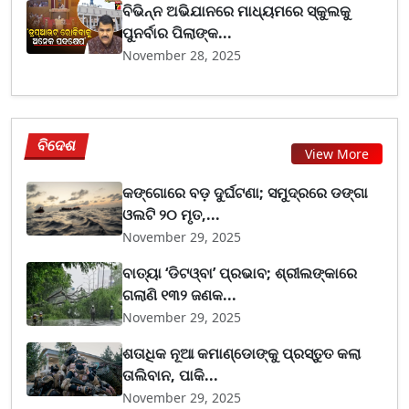
ବିଭିନ୍ନ ଅଭିଯାନରେ ମାଧ୍ୟମରେ ସ୍କୁଲକୁ
ପୁନର୍ବାର ପିଲାଙ୍କ...
November 28, 2025
ବିଦେଶ
View More
କଙ୍ଗୋରେ ବଡ଼ ଦୁର୍ଘଟଣା; ସମୁଦ୍ରରେ ଡଙ୍ଗା
ଓଲଟି ୨୦ ମୃତ,...
November 29, 2025
ବାତ୍ୟା ‘ଡିଟଓ୍ବା’ ପ୍ରଭାବ; ଶ୍ରୀଲଙ୍କାରେ
ଗଲାଣି ୧୩୨ ଜଣକ...
November 29, 2025
ଶତାଧିକ ନୂଆ କମାଣ୍ଡୋଙ୍କୁ ପ୍ରସ୍ତୁତ କଲା
ତାଲିବାନ, ପାକି...
November 29, 2025