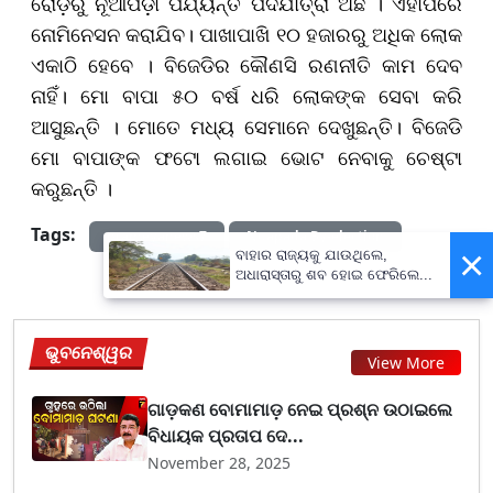
ରୋଡ଼ରୁ ନୂଆପଡ଼ା ପର୍ଯ୍ୟନ୍ତ ପଦଯାତ୍ରା ଅଛି । ଏହାପରେ
ନୋମିନେସନ କରାଯିବ। ପାଖାପାଖି ୧୦ ହଜାରରୁ ଅଧିକ ଲୋକ
ଏକାଠି ହେବେ । ବିଜେଡିର କୌଣସି ରଣନୀତି କାମ ଦେବ
ନାହିଁ। ମୋ ବାପା ୫୦ ବର୍ଷ ଧରି ଲୋକଙ୍କ ସେବା କରି
ଆସୁଛନ୍ତି । ମୋତେ ମଧ୍ୟ ସେମାନେ ଦେଖୁଛନ୍ତି। ବିଜେଡି
ମୋ ବାପାଙ୍କ ଫଟୋ ଲଗାଇ ଭୋଟ ନେବାକୁ ଚେଷ୍ଟା
କରୁଛନ୍ତି ।
Tags:
prameyanews7
Nuapada By-election
×
ବାହାର ରାଜ୍ୟକୁ ଯାଉଥିଲେ,
ଅଧାରାସ୍ତାରୁ ଶବ ହୋଇ ଫେରିଲେ...
ଭୁବନେଶ୍ୱର
View More
ଗାଡ଼କଣ ବୋମାମାଡ଼ ନେଇ ପ୍ରଶ୍ନ ଉଠାଇଲେ
ବିଧାୟକ ପ୍ରତାପ ଦେ...
November 28, 2025