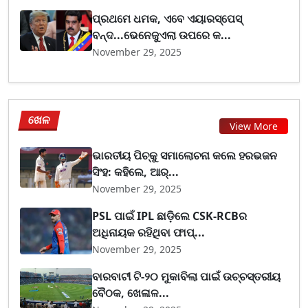
ପ୍ରଥମେ ଧମକ, ଏବେ ଏୟାରସ୍ପେସ୍
ବନ୍ଦ...ଭେନେଜୁଏଲା ଉପରେ କ...
November 29, 2025
ଖେଳ
View More
ଭାରତୀୟ ପିଚ୍‌କୁ ସମାଲୋଚନା କଲେ ହରଭଜନ
ସିଂହ: କହିଲେ, ଆର୍...
November 29, 2025
PSL ପାଇଁ IPL ଛାଡ଼ିଲେ CSK-RCBର
ଅଧିନାୟକ ରହିଥିବା ଫାପ୍...
November 29, 2025
ବାରବାଟୀ ଟି-୨୦ ମୁକାବିଲା ପାଇଁ ଉଚ୍ଚସ୍ତରୀୟ
ବୈଠକ, ଖେଳାଳ...