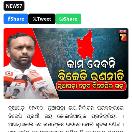
NEWS7
Share
Tweet
Share
ନୂଆପଡ଼ା ୧୭/୧୦: ନୂଆପଡ଼ା ଉପ-ନିର୍ବାଚନ ପ୍ରସଙ୍ଗରେ
ବିଜେପି ପ୍ରାର୍ଥୀ ଜୟ ଢୋଲକିଆଙ୍କ ପ୍ରତିକ୍ରିୟା ।
ଆସନ୍ତାକାଲି ସେ ନାମାଙ୍କନ ଭରିବେ ବୋଲି ସୂଚନା ରହିଛି ।