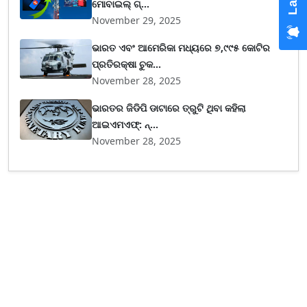
ମୋବାଇଲ୍ ଗ୍...
November 29, 2025
ଭାରତ ଏବଂ ଆମେରିକା ମଧ୍ୟରେ ୭,୯୯୫ କୋଟିର
ପ୍ରତିରକ୍ଷା ଚୁକ...
November 28, 2025
ଭାରତର ଜିଡିପି ଡାଟାରେ ତ୍ରୁଟି ଥିବା କହିଲା
ଆଇଏମଏଫ୍‌: ନ୍...
November 28, 2025