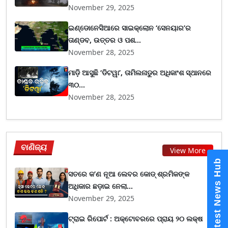
November 29, 2025
ଇଣ୍ଡୋନେସିଆରେ ସାଇକ୍ଲୋନ ‘ସେନୟାର’ର
ତାଣ୍ଡବ, ଉତ୍ତର ଓ ପଶ...
November 28, 2025
ମାଡ଼ି ଆସୁଛି ‘ଡିଟୱା’, ତାମିଲନାଡୁର ଅଧିକାଂଶ ସ୍ଥାନରେ
୩୦...
November 28, 2025
ବାଣିଜ୍ୟ
ଓଡ଼ିଶାକୁ ଆସିବ ପୁଞ୍ଜି, ତ
View More
ଗସ୍ତରେ ଯିବେ ମୁଖ୍ୟମନ
ମାଝୀ
ସତରେ କ’ଣ ନୂଆ ଲେବର କୋଡ୍‌ ଶ୍ରମିକଙ୍କ
ଅଧିକାର ଛଡ଼ାଇ ନେଲା...
November 29, 2025
ଟ୍ରାଇ ରିପୋର୍ଟ : ଅକ୍ଟୋବରରେ ପ୍ରାୟ ୨୦ ଲକ୍ଷ