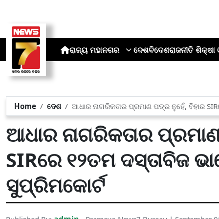
ରାଜ୍ୟ
ମହାନଗର
ଦେଶ
ବିଦେଶ
ରାଜନୀତି
ଶିକ୍ଷା 
Home
ଦେଶ
ଆଧାର ନାଗରିକତାର ପ୍ରମାଣ ପତ୍ର ନୁହେଁ, ବିହାର SIR
ଆଧାର ନାଗରିକତାର ପ୍ରମାଣ ପ
SIRରେ ୧୨ତମ ଦସ୍ତାବିଜ ଭା
ସୁପ୍ରିମକୋର୍ଟ