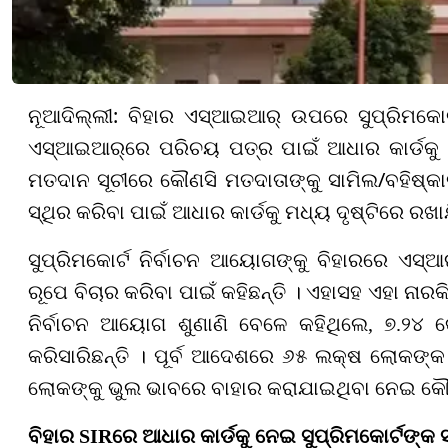
:
ନୂଆଦିଲ୍ଲୀ
ବିହାର ଏସ୍‌ଆଇଆର୍ ଉପରେ ସୁପ୍ରିମକୋର୍
ଏସ୍‌ଆଇଆର୍‌ରେ ପରିଚୟ ପତ୍ର ପାଇଁ ଆଧାର କାର୍ଡକୁ 
/
ମତଦାନ ସୂଚୀରେ କୌଣସି ମତଦାତାଙ୍କୁ ସାମିଲ
ବହିଷ୍କ
ସ୍ଥିର କରିବା ପାଇଁ ଆଧାର କାର୍ଡକୁ ମଧ୍ୟ ଦୃଷ୍ଟିରେ ରଖ
ସୁପ୍ରିମକୋର୍ଟ ନିର୍ବାଚନ ଆୟୋଗଙ୍କୁ ବିହାରରେ ଏସ୍
ରୂପେ ବିଚାର କରିବା ପାଇଁ କହିଛନ୍ତି । ଏହାସହ ଏହା ନାରକ
ନିର୍ବାଚନ ଆୟୋଗ ଶୁଣାଣି ବେଳେ କହିଥିଲେ, ୭.୨୪ 
କରିସାରିଛନ୍ତି । ପୂର୍ବ ଆଦେଶରେ ୬୫ ଲକ୍ଷ ଲୋକଙ୍କ
ଲୋକଙ୍କୁ ଭୁଲ ଭାବରେ ବାହାର କରାଯାଇଥିବା ନେଇ କୌ
ବିହାର SIRରେ ଆଧାର କାର୍ଡକୁ ନେଇ ସୁପ୍ରିମକୋର୍ଟଙ୍କ 