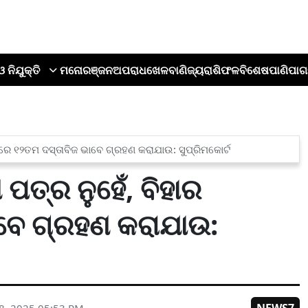
ଓ ନିଯୁକ୍ତି
ମନୋରଞ୍ଜନ
ଅପରାଧ
ଖେଳ
ବାଣିଜ୍ୟ
ରାଶିଫଳ
ବିଶେଷ
ପାଣିପାଗ
ରେ ୧୨ତମ ଦସ୍ତାବିଜ ଭାବେ ଗ୍ରହଣ କରାଯାଉ: ସୁପ୍ରିମକୋର୍ଟ
ତ୍ର ନୁହେଁ, ବିହାର
ବେ ଗ୍ରହଣ କରାଯାଉ: