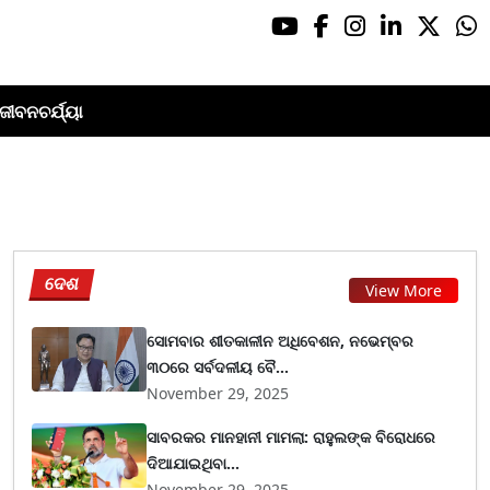
ଜୀବନଚର୍ଯ୍ୟା
ଦେଶ
View More
ସୋମବାର ଶୀତକାଳୀନ ଅଧିବେଶନ, ନଭେମ୍ବର
୩୦ରେ ସର୍ବଦଳୀୟ ବୈ...
November 29, 2025
ସାବରକର ମାନହାନୀ ମାମଲା: ରାହୁଲଙ୍କ ବିରୋଧରେ
ଦିଆଯାଇଥିବା...
November 29, 2025