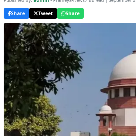
admin
Published By:
- Prameya-News7 Bureau | September 0
Share
Tweet
Share