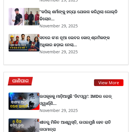
“କପିଲ୍ ଶର୍ମାଙ୍କୁ ହତ୍ୟା ଯୋଜନା କରିଥିଲା ଗୋଲ୍ଡି
ଢିଲୋନ...
November 29, 2025
ସତରେ କ’ଣ ନୂଆ ଲେବର କୋଡ୍‌ ଶ୍ରମିକଙ୍କ
ଅଧିକାର ଛଡ଼ାଇ ନେଲା...
November 29, 2025
ପାଣିପାଗ
View More
ଉପକୂଳକୁ ମାଡ଼ିଆସୁଛି ‘ଡିଟଓ୍ୱା’: IMDର ରେଡ୍
ଓ୍ୱାର୍ଣ୍ଣି...
November 29, 2025
ଶୀତରୁ ମିଳିବ ଆଶ୍ୱସ୍ତି, ଉପରମୁହାଁ ହେବ ରାତି
ତାପମାତ୍ରା